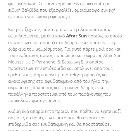
φωτογήρανση. Σε καινοτόμο airless συσκευασία με
ειδική βαλβίδα που εξασφαλίζει ομοιόμορφο συνεχή
ψεκασμό για εύκολη εφαρμογή.
Και μην ξεχνάτε, πάντα μια σωστή ηλιοπροστασία,
συμπληρώνεται με ένα καλό
After
Sun
προϊόν, το οποίο
ενυδατώνει και δροσίζει το δέρμα ενώ παρατείνει τη
διάρκεια του μαυρίσματος. Για αυτό πάρτε μαζί σας και
τον ενυδατικός αφρός προσώπου και σώματος After Sun
Mousse, με D-Panthenol & Βιταμίνη E, ο οποίος
προστατεύει την επιδερμίδα και απαλύνει από τους
ερεθισμούς. Δημιουργεί μια αίσθηση δροσιάς και
ανακούφισης στο αφυδατωμένο από τον ήλιο, την
αλμύρα της θάλασσας και τη σκόνη δέρμα, ενώ
παράλληλα προστατεύει από τους παράγοντες που
προκαλούν φωτογήρανση.
Ακόμη ένα απαραίτητο προϊόν που πρέπει να έχετε μαζί
σας στις διακοπές είναι αυτό που θα αφήσει την
επιδερμίδα σας ενυδατωμένη και θα προστατεύσει
μικρούς και μεγάλους από τα τσιμπήματα εντόμων. Στη