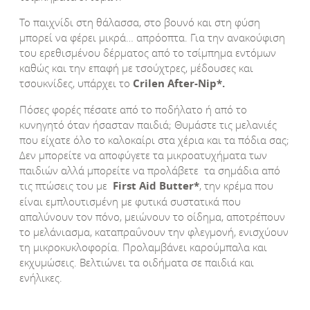
Το παιχνίδι στη θάλασσα, στο βουνό και στη φύση
μπορεί να φέρει μικρά… απρόοπτα. Για την ανακούφιση
του ερεθισμένου δέρματος από το τσίμπημα εντόμων
καθώς και την επαφή με τσούχτρες, μέδουσες και
τσουκνίδες, υπάρχει το
Crilen
After
-Nip
*.
Πόσες φορές πέσατε από το ποδήλατο ή από το
κυνηγητό όταν ήσασταν παιδιά; Θυμάστε τις μελανιές
που είχατε όλο το καλοκαίρι στα χέρια και τα πόδια σας;
Δεν μπορείτε να αποφύγετε τα μικροατυχήματα των
παιδιών αλλά μπορείτε να προλάβετε τα σημάδια από
τις πτώσεις του με
First
Aid
Butter
*
, την κρέμα που
είναι εμπλουτισμένη με φυτικά συστατικά που
απαλύνουν τον πόνο, μειώνουν το οίδημα, αποτρέπουν
το μελάνιασμα, καταπραΰνουν την φλεγμονή, ενισχύουν
τη μικροκυκλοφορία. Προλαμβάνει καρούμπαλα και
εκχυμώσεις. Βελτιώνει τα οιδήματα σε παιδιά και
ενήλικες.