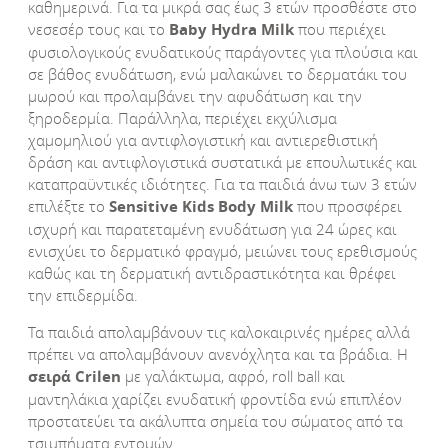
καθημερινά. Για τα μικρά σας έως 3 ετών προσθέστε στο
νεσεσέρ τους και το
Baby
Hydra
Milk
που περιέχει
φυσιολογικούς ενυδατικούς παράγοντες για πλούσια και
σε βάθος ενυδάτωση, ενώ μαλακώνει το δερματάκι του
μωρού και προλαμβάνει την αφυδάτωση και την
ξηροδερμία. Παράλληλα, περιέχει εκχύλισμα
χαμομηλιού για αντιφλογιστική και αντιερεθιστική
δράση και αντιφλογιστικά συστατικά με επουλωτικές και
καταπραϋντικές ιδιότητες. Για τα παιδιά άνω των 3 ετών
επιλέξτε το
Sensitive
Kids
Body
Milk
που προσφέρει
ισχυρή και παρατεταμένη ενυδάτωση για 24 ώρες και
ενισχύει το δερματικό φραγμό, μειώνει τους ερεθισμούς
καθώς και τη δερματική αντιδραστικότητα και θρέφει
την επιδερμίδα.
Τα παιδιά απολαμβάνουν τις καλοκαιρινές ημέρες αλλά
πρέπει να απολαμβάνουν ανενόχλητα και τα βράδια. Η
σειρά
Crilen
με γαλάκτωμα, αφρό, roll ball και
μαντηλάκια χαρίζει ενυδατική φροντίδα ενώ επιπλέον
προστατεύει τα ακάλυπτα σημεία του σώματος από τα
τσιμπήματα εντομών.