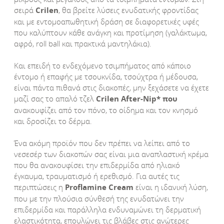
σειρά
Crilen
, θα βρείτε λύσεις ενυδατικής φροντίδας
και με εντομοαπωθητική δράση σε διαφορετικές υφές
που καλύπτουν κάθε ανάγκη και προτίμηση (γαλάκτωμα,
αφρό, roll ball και πρακτικά μαντηλάκια).
Και επειδή το ενδεχόμενο τσιμπήματος από κάποιο
έντομο ή επαφής με τσουκνίδα, τσούχτρα ή μέδουσα,
είναι πάντα πιθανά στις διακοπές, μην ξεχάσετε να έχετε
μαζί σας το απαλό τζελ
Crilen
After
-Nip
* που
ανακουφίζει από τον πόνο, το οίδημα και τον κνησμό
και δροσίζει το δέρμα.
Ένα ακόμη προϊόν που δεν πρέπει να λείπει από το
νεσεσέρ των διακοπών σας είναι μια αναπλαστική κρέμα
που θα ανακουφίσει την επιδερμίδα από ηλιακό
έγκαυμα, τραυματισμό ή ερεθισμό. Για αυτές τις
περιπτώσεις η
Proflamine
Cream
είναι η ιδανική λύση,
που με την πλούσια σύνθεσή της ενυδατώνει την
επιδερμίδα και παράλληλα ενδυναμώνει τη δερματική
ελαστικότητα, επουλώνει τις βλάβες στις ανώτερες