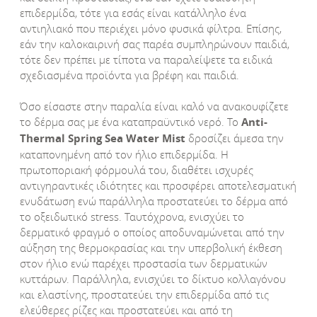
επιδερμίδα, τότε για εσάς είναι κατάλληλο ένα
αντιηλιακό που περιέχει μόνο φυσικά φίλτρα. Επίσης,
εάν την καλοκαιρινή σας παρέα συμπληρώνουν παιδιά,
τότε δεν πρέπει με τίποτα να παραλείψετε τα ειδικά
σχεδιασμένα προϊόντα για βρέφη και παιδιά.
Όσο είσαστε στην παραλία είναι καλό να ανακουφίζετε
το δέρμα σας με ένα καταπραϋντικό νερό. Το
Anti
-
Thermal
Spring
Sea
Water
Mist
δροσίζει άμεσα την
καταπονημένη από τον ήλιο επιδερμίδα. Η
πρωτοποριακή φόρμουλά του, διαθέτει ισχυρές
αντιγηραντικές ιδιότητες και προσφέρει αποτελεσματική
ενυδάτωση ενώ παράλληλα προστατεύει το δέρμα από
το οξειδωτικό stress. Ταυτόχρονα, ενισχύει το
δερματικό φραγμό ο οποίος αποδυναμώνεται από την
αύξηση της θερμοκρασίας και την υπερβολική έκθεση
στον ήλιο ενώ παρέχει προστασία των δερματικών
κυττάρων. Παράλληλα, ενισχύει το δίκτυο κολλαγόνου
και ελαστίνης, προστατεύει την επιδερμίδα από τις
ελεύθερες ρίζες και προστατεύει και από τη