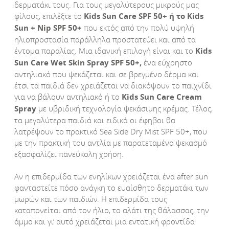
δερματάκι τους. Για τους μεγαλύτερους μικρούς μας
φίλους, επιλέξτε το
Kids
Sun
Care
SPF
50+ ή το
Kids
Sun
+
Nip
SPF
50+
που εκτός από την πολύ υψηλή
ηλιοπροστασία παράλληλα προστατεύει και από τα
έντομα παραλίας. Μια ιδανική επιλογή είναι και το
Kids
Sun
Care
Wet
Skin
Spray
SPF
50+,
ένα εύχρηστο
αντηλιακό που ψεκάζεται και σε βρεγμένο δέρμα και
έτσι τα παιδιά δεν χρειάζεται να διακόψουν το παιχνίδι
για να βάλουν αντηλιακό ή το
Kids
Sun
Care
Cream
Spray
με υβριδική τεχνολογία ψεκάσιμης κρέμας. Τέλος,
τα μεγαλύτερα παιδιά και ειδικά οι έφηβοι θα
λατρέψουν το πρακτικό Sea Side Dry Mist SPF 50+, που
με την πρακτική του αντλία με παρατεταμένο ψεκασμό
εξασφαλίζει πανεύκολη χρήση.
Αν η επιδερμίδα των ενηλίκων χρειάζεται ένα after sun
φανταστείτε πόσο ανάγκη το ευαίσθητο δερματάκι των
μωρών και των παιδιών. Η επιδερμίδα τους
καταπονείται από τον ήλιο, το αλάτι της θάλασσας, την
άμμο και γι’ αυτό χρειάζεται μια εντατική φροντίδα