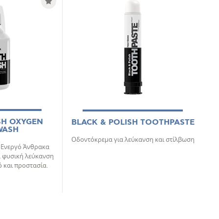
SH OXYGEN
BLACK & POLISH TOOTHPASTE
WASH
Οδοντόκρεμα για λεύκανση και στίλβωση
ε Ενεργό Άνθρακα
α φυσική λεύκανση
 και προστασία.