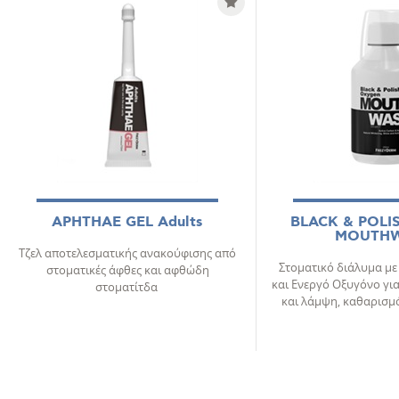
APHTHAE GEL Adults
BLACK & POLI
MOUTH
Τζελ αποτελεσματικής ανακούφισης από
Στοματικό διάλυμα μ
στοματικές άφθες και αφθώδη
και Ενεργό Οξυγόνο γι
στοματίτδα
και λάμψη, καθαρισμό