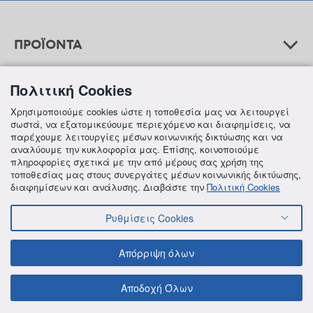
ΠΡΟΪΟΝΤΑ
Πολιτική Cookies
ΒΟΗΘΕΙΑ
Χρησιμοποιούμε cookies ώστε η τοποθεσία μας να λειτουργεί
σωστά, να εξατομικεύουμε περιεχόμενο και διαφημίσεις, να
παρέχουμε λειτουργίες μέσων κοινωνικής δικτύωσης και να
αναλύουμε την κυκλοφορία μας. Επίσης, κοινοποιούμε
ΠΛΗΡΟΦΟΡΙΕΣ
πληροφορίες σχετικά με την από μέρους σας χρήση της
τοποθεσίας μας στους συνεργάτες μέσων κοινωνικής δικτύωσης,
διαφημίσεων και ανάλυσης. Διαβάστε την
Πολιτική Cookies
Ρυθμίσεις Cookies
© 2018 FREZYDERM A.B.Ε.E. ALL RIGHTS RESERVED
ΟΡΟΙ ΚΑΙ ΠΡΟΫΠΟΘΕΣΕΙΣ
ΠΟΛΙΤΙΚΗ ΓΙΑ ΤΟΝ ΑΝΤΑΓΩΝΙΣΜΟ
Απόρριψη όλων
ΠΟΛΙΤΙΚΗ ΕΣΩΤΕΡΙΚΩΝ ΑΝΑΦΟΡΩΝ & ΚΑΤΑΓΓΕΛΙΩΝ (Ν. 4990/22)
ΠΟΛΙΤΙΚΗ ΠΡΟΛΗΨΗΣ ΚΑΙ ΚΑΤΑΠΟΛΕΜΗΣΗΣ ΒΙΑΣ ΚΑΙ ΠΑΡΕΝΟΧΛΗΣΗΣ
ΠΟΛΙΤΙΚΗ ΑΠΟΡΡΗΤΟΥ ΤΗΣ FREZYDERM
ΠΟΛΙΤΙΚΗ ΓΙΑ ΤΑ COOKIES
Αποδοχή Όλων
ΟΙΚΟΝΟΜΙΚΑ ΣΤΟΙΧΕΙΑ ΤΗΣ FREZYDERM