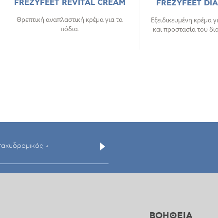
FREZYFEET REVITAL CREAM
FREZYFEET DI
Θρεπτική αναπλαστική κρέμα για τα
Εξειδικευμένη κρέμα γ
πόδια.
και προστασία του δι
ΒΟΗΘΕΙΑ