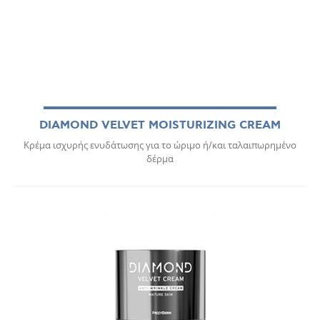
DIAMOND VELVET MOISTURIZING CREAM
Κρέμα ισχυρής ενυδάτωσης για το ώριμο ή/και ταλαιπωρημένο
δέρμα