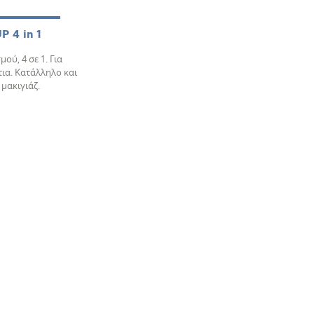
 4 in 1
ύ, 4 σε 1. Για
ια. Κατάλληλο και
μακιγιάζ.