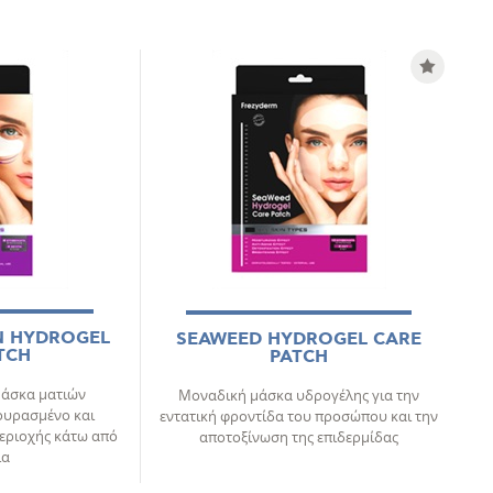
N HYDROGEL
SEAWEED HYDROGEL CARE
TCH
PATCH
μάσκα ματιών
Μοναδική μάσκα υδρογέλης για την
ουρασμένο και
εντατική φροντίδα του προσώπου και την
εριοχής κάτω από
αποτοξίνωση της επιδερμίδας
ια