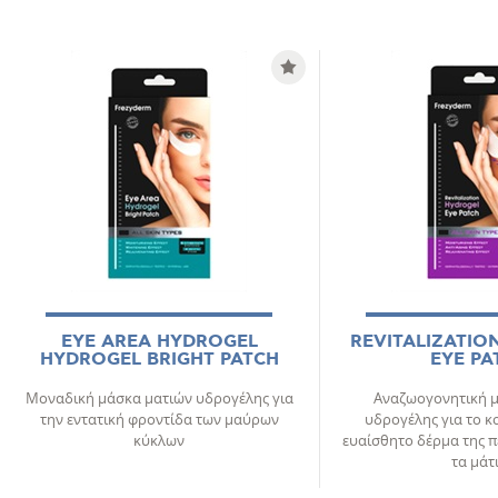
EYE AREA HYDROGEL
REVITALIZATIO
HYDROGEL BRIGHT PATCH
EYE PA
Μοναδική μάσκα ματιών υδρογέλης για
Αναζωογονητική 
την εντατική φροντίδα των μαύρων
υδρογέλης για το κ
κύκλων
ευαίσθητο δέρμα της π
τα μάτ