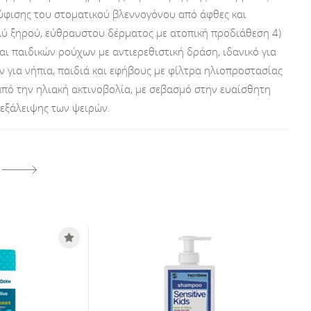
ούφισης του στοματικού βλεννογόνου από άφθες και
λύ ξηρού, εύθραυστου δέρματος με ατοπική προδιάθεση 4)
ι παιδικών ρούχων με αντιερεθιστική δράση, ιδανικό για
ν για νήπια, παιδιά και εφήβους με φίλτρα ηλιοπροστασίας
ό την ηλιακή ακτινοβολία, με σεβασμό στην ευαίσθητη
 εξάλειψης των ψειρών.