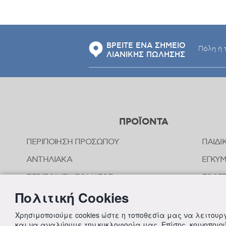
ΒΡΕΙΤΕ ΕΝΑ ΣΗΜΕΙΟ
ΛΙΑΝΙΚΗΣ ΠΩΛΗΣΗΣ
ΠΡΟΪΟΝΤΑ
ΠΕΡΙΠΟΙΗΣΗ ΠΡΟΣΩΠΟΥ
ΠΑΙΔΙ
ΑΝΤΗΛΙΑΚΑ
ΕΓΚΥ
ΠΕΡΙΠΟΙΗΣΗ ΣΩΜΑΤΟΣ
ΠΡΟΣΤ
ΤΣΙΜ
Πολιτική Cookies
ΠΕΡΙΠΟΙΗΣΗ ΜΑΛΛΙΩΝ
ΟΜΟΙ
ΣΤΟΜΑΤΙΚΗ ΥΓΙΕΙΝΗ
Χρησιμοποιούμε cookies ώστε η τοποθεσία μας να λειτου
ΠΕΡΙΠ
και να αναλύουμε την κυκλοφορία μας. Επίσης, κοινοποι