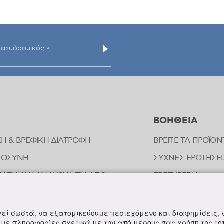
ΒΟΗΘΕΙΑ
ΚΗ & ΒΡΕΦΙΚΗ ΔΙΑΤΡΟΦΗ
ΒΡΕΙΤΕ ΤΑ ΠΡΟΪΟΝ
ΜΟΣΥΝΗ
ΣΥΧΝΕΣ ΕΡΩΤΗΣΕΙ
ΑΣΙΑ ΚΑΙ ΑΝΑΚΟΥΦΙΣΗ ΑΠΟ
FREZYPEDIA
ΠΗΜΑΤΑ ΕΝΤΟΜΩΝ
ΣΤΟΙΧΕΙΑ ΕΠΙΚΟΙ
ΟΠΑΘΗΤΙΚΗ
ργεί σωστά, να εξατομικεύουμε περιεχόμενο και διαφημίσεις,
ΟΙΗΣΗ ΕΥΑΙΣΘΗΤΗΣ ΠΕΡΙΟΧΗΣ
ούμε πληροφορίες σχετικά με την από μέρους σας χρήση της τ