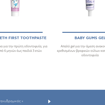
ETH FIRST TOOTHPASTE
BABY GUMS GE
α για την πρώτη οδοντοφυΐα, για
Απαλό gel για την άμεση ανακ
ό 6 μηνών έως παιδιά 3 ετών.
ερεθισμένων βρεφικών ούλων κα
οδοντοφυΐα