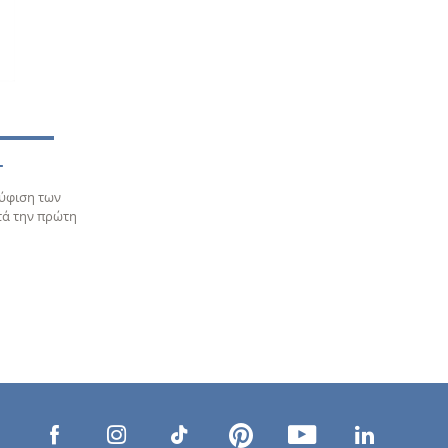
L
ούφιση των
τά την πρώτη