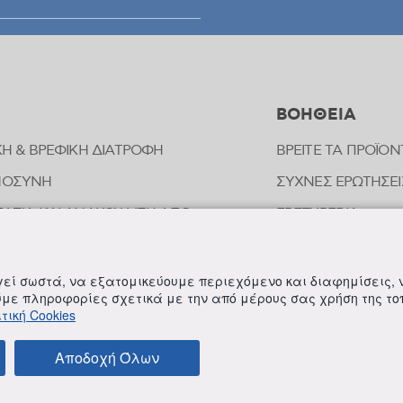
ΒΟΗΘΕΙΑ
ΚΗ & ΒΡΕΦΙΚΗ ΔΙΑΤΡΟΦΗ
ΒΡΕΙΤΕ ΤΑ ΠΡΟΪΟΝ
ΜΟΣΥΝΗ
ΣΥΧΝΕΣ ΕΡΩΤΗΣΕΙ
ΑΣΙΑ ΚΑΙ ΑΝΑΚΟΥΦΙΣΗ ΑΠΟ
FREZYPEDIA
ΠΗΜΑΤΑ ΕΝΤΟΜΩΝ
ΣΤΟΙΧΕΙΑ ΕΠΙΚΟΙ
ΟΠΑΘΗΤΙΚΗ
ργεί σωστά, να εξατομικεύουμε περιεχόμενο και διαφημίσεις,
ΟΙΗΣΗ ΕΥΑΙΣΘΗΤΗΣ ΠΕΡΙΟΧΗΣ
ούμε πληροφορίες σχετικά με την από μέρους σας χρήση της τ
τική Cookies
ΛΗΡΩΜΑΤΑ ΔΙΑΤΡΟΦΗΣ
Αποδοχή Όλων