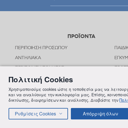
ΠΡΟΪΟΝΤΑ
ΠΕΡΙΠΟΙΗΣΗ ΠΡΟΣΩΠΟΥ
ΠΑΙΔΙ
ΑΝΤΗΛΙΑΚΑ
ΕΓΚΥ
ΠΕΡΙΠΟΙΗΣΗ ΣΩΜΑΤΟΣ
ΠΡΟΣΤ
ΤΣΙΜ
Πολιτική Cookies
ΠΕΡΙΠΟΙΗΣΗ ΜΑΛΛΙΩΝ
ΟΜΟΙ
ΣΤΟΜΑΤΙΚΗ ΥΓΙΕΙΝΗ
Χρησιμοποιούμε cookies ώστε η τοποθεσία μας να λειτου
ΠΕΡΙΠ
και να αναλύουμε την κυκλοφορία μας. Επίσης, κοινοποι
ΑΠΟΣΥΜΦΟΡΗΤΙΚΑ ΜΥΤΗΣ
δικτύωσης, διαφημίσεων και ανάλυσης. Διαβάστε την
Πολι
ΣΥΜΠ
ΦΡΟΝΤΙΔΑ ΜΩΡΟΥ
Ρυθμίσεις Cookies
Απόρριψη όλων
ΠΑΙΔΙΚΗ ΠΕΡΙΠΟΙΗΣΗ