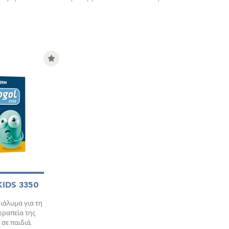
IDS 3350
ιάλυμα για τη
εραπεία της
σε παιδιά.