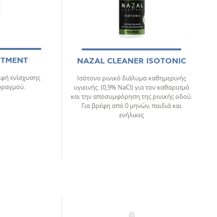
NTMENT
NAZAL CLEANER ΙSOTONIC
ιφή ενίσχυσης
Ισότονο ρινικό διάλυμα καθηµερινής
φραγμού.
υγιεινής (0,9% NaCl) για τον καθαρισμό
και την αποσυμφόρηση της ρινικής οδού.
Για βρέφη από 0 μηνών, παιδιά και
ενήλικες