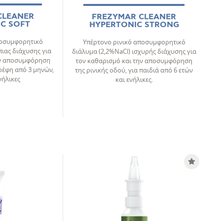
CLEANER
FREZYMAR CLEANER
C SOFT
HYPERTONIC STRONG
ποσυμφορητικό
Υπέρτονο ρινικό αποσυμφορητικό
πιας διάχυσης για
διάλυμα (2,2%NaCl) ισχυρής διάχυσης για
ην αποσυµφόρηση
τον καθαρισµό και την αποσυµφόρηση
βρέφη από 3 μηνών,
της ρινικής οδού, για παιδιά από 6 ετών
νήλικες
και ενήλικες.