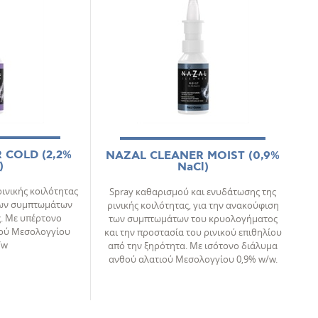
 COLD (2,2%
NAZAL CLEANER MOIST (0,9%
)
NaCl)
ινικής κοιλότητας
Spray καθαρισμού και ενυδάτωσης της
των συμπτωμάτων
ρινικής κοιλότητας, για την ανακούφιση
. Mε υπέρτονο
των συμπτωμάτων του κρυολογήματος
ιού Μεσολογγίου
και την προστασία του ρινικού επιθηλίου
/w
από την ξηρότητα. Με ισότονο διάλυμα
ανθού αλατιού Μεσολογγίου 0,9% w/w.