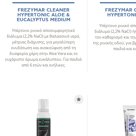
FREZYMAR CLEANER
FREZYMAR 
HYPERTONIC ALOE &
HYPERTONI
EUCALYPTUS MEDIUM
Υπέρτονο ρινικό α
Υπέρτονο ρινικό αποσυμφορητικό
διάλυμα (2,2% NaCI) ή
διάλυμα (2,2% NaCl) με θαλασσινό νερό,
τον καθαρισµό και τ
μέτριας διάχυσης, για µεγαλύτερη
της ρινικής οδού, για 
ενυδάτωση και ανακούφιση από τη
παιδιά και ε
δυσφορία χάρη στην Aloe Vera και το
ευχάριστο άρωµα ευκάλυπτου. Για παιδιά
από 6 ετών και ενήλικες.