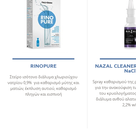
RINOPURE
NAZAL CLEANER
NaCl
Στείρο ισότονο διάλυμα χλωριούχου
Spray καθαρισμού της ρ
νατρίου 0,9% για καθαρισμό μύτης και
για την ανακούφιση 
ματιών, έκπλυση αυτιού, καθαρισμό
του κρυολογήματος
πληγών και εισπνοή
διάλυμα ανθού αλατ
2,2% w