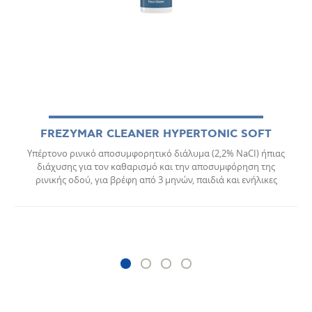
FREZYMAR CLEANER HYPERTONIC SOFT
Υπέρτονο ρινικό αποσυμφορητικό διάλυμα (2,2% NaCI) ήπιας
διάχυσης για τον καθαρισµό και την αποσυµφόρηση της
θ
ρινικής οδού, για βρέφη από 3 μηνών, παιδιά και ενήλικες