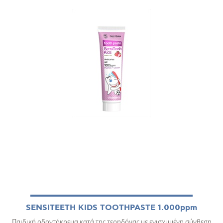
SENSITEETH KIDS TOOTHPASTE 1.000ppm
Παιδική οδοντόκρεμα κατά της τερηδόνας με ενισχυμένη σύνθεση