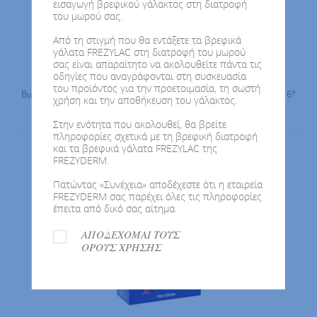
εισαγωγή βρεφικού γάλακτος στη διατροφή
του μωρού σας.
Από τη στιγμή που θα εντάξετε τα βρεφικά
γάλατα FREZYLAC στη διατροφή του μωρού
σας είναι απαραίτητο να ακολουθείτε πάντα τις
FREZYLAC PLATINUM PLUS 1
οδηγίες που αναγράφονται στη συσκευασία
του προϊόντος για την προετοιμασία, τη σωστή
Βιολογικό κατσικίσιο γάλα για βρέφη από τη γέννηση έως τον 6°
χρήση και την αποθήκευση του γάλακτος.
μήνα.
Στην ενότητα που ακολουθεί, θα βρείτε
πληροφορίες σχετικά με τη βρεφική διατροφή
και τα βρεφικά γάλατα FREZYLAC της
FREZYDERM.
Πατώντας «Συνέχεια» αποδέχεστε ότι η εταιρεία
FREZYDERM σας παρέχει όλες τις πληροφορίες
έπειτα από δικό σας αίτημα.
ΑΠΟΔΕΧΟΜΑΙ ΤΟΥΣ
ΟΡΟΥΣ ΧΡΗΣΗΣ