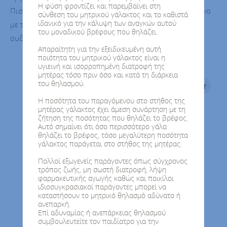
Η φύση φροντίζει και παρεμβαίνει στη
Πιστοποίησης Προϊόντων Βιολογικής Γεωργίας, σύμφωνα
σύνθεση του μητρικού γάλακτος και το καθιστά
ιδανικό για την κάλυψη των αναγκών αυτού
με την Ευρωπαϊκή Νομοθεσία). Έχουν ήπια γεύση και
του μοναδικού βρέφους που θηλάζει.
ουδέτερη οσμή.
Απαραίτητη για την εξειδικευμένη αυτή
ποιότητα του μητρικού γάλακτος είναι η
υγιεινή και ισορροπημένη διατροφή της
μητέρας τόσο πριν όσο και κατά τη διάρκεια
του θηλασμού.
Η ποσότητα του παραγόμενου στο στήθος της
μητέρας γάλακτος έχει άμεση συνάρτηση με τη
ζήτηση της ποσότητας που θηλάζει το βρέφος.
Αυτό σημαίνει ότι όσο περισσότερο γάλα
θηλάζει το βρέφος, τόσο μεγαλύτερη ποσότητα
γάλακτος παράγεται στο στήθος της μητέρας.
Πολλοί εξωγενείς παράγοντες όπως σύγχρονος
τρόπος ζωής, μη σωστή διατροφή, λήψη
φαρμακευτικής αγωγής καθώς και ποικίλοι
ιδιοσυγκρασιακοί παράγοντες μπορεί να
καταστήσουν το μητρικό θηλασμό αδύνατο ή
ανεπαρκή.
Επί αδυναμίας ή ανεπάρκειας θηλασμού
συμβουλευτείτε τον παιδίατρο για την