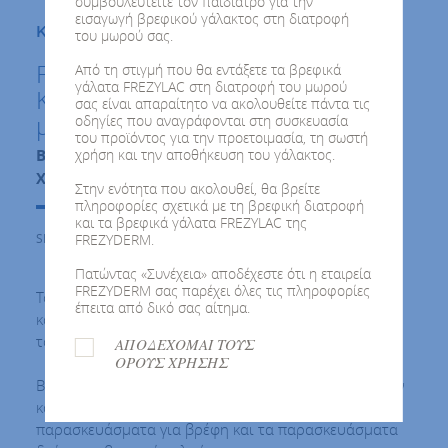
συμβουλευτείτε τον παιδίατρο για την
εισαγωγή βρεφικού γάλακτος στη διατροφή
Κατσικίσιο Βιολογικό Γάλα FREZYLAC
του μωρού σας.
FREZYLAC PLATINUM PLUS 2
Από τη στιγμή που θα εντάξετε τα βρεφικά
γάλατα FREZYLAC στη διατροφή του μωρού
Κατσικίσιο Βιολογικό Γάλα 6 -12
σας είναι απαραίτητο να ακολουθείτε πάντα τις
μηνών
οδηγίες που αναγράφονται στη συσκευασία
του προϊόντος για την προετοιμασία, τη σωστή
χρήση και την αποθήκευση του γάλακτος.
Βιολογική διατροφή
Χωρίς γλουτένη
Στην ενότητα που ακολουθεί, θα βρείτε
πληροφορίες σχετικά με τη βρεφική διατροφή
και τα βρεφικά γάλατα FREZYLAC της
FREZYDERM.
SKU : 500155
Πατώντας «Συνέχεια» αποδέχεστε ότι η εταιρεία
FREZYDERM σας παρέχει όλες τις πληροφορίες
Το FREZYLAC PLATINUM PLUS 2 είναι βιολογικό
έπειτα από δικό σας αίτημα.
κατσικίσιο γάλα σε σκόνη, κατάλληλο για βρέφη από
τον 6° μήνα στο πλαίσιο μιας μεικτής διατροφής.
ΑΠΟΔΕΧΟΜΑΙ ΤΟΥΣ
ΟΡΟΥΣ ΧΡΗΣΗΣ
Βασισμένο στις αρχές της βιολογικής εκτροφής αιγών
και τους Κανονισμούς της Ε.Ε. που διέπουν τα
παρασκευάσματα για βρέφη και τα παρασκευάσματα