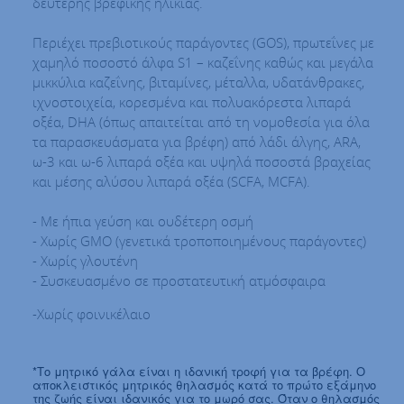
δεύτερης βρεφικής ηλικίας.
Περιέχει πρεβιοτικούς παράγοντες (GOS), πρωτεΐνες με
χαμηλό ποσοστό άλφα S1 – καζεΐνης καθώς και μεγάλα
μικκύλια καζεΐνης, βιταμίνες, μέταλλα, υδατάνθρακες,
ιχνοστοιχεία, κορεσμένα και πολυακόρεστα λιπαρά
οξέα, DHA (όπως απαιτείται από τη νομοθεσία για όλα
τα παρασκευάσματα για βρέφη) από λάδι άλγης, ARA,
ω-3 και ω-6 λιπαρά οξέα και υψηλά ποσοστά βραχείας
και μέσης αλύσου λιπαρά οξέα (SCFA, MCFA).
- Με ήπια γεύση και ουδέτερη οσμή
- Χωρίς GMO (γενετικά τροποποιημένους παράγοντες)
- Χωρίς γλουτένη
- Συσκευασμένο σε προστατευτική ατμόσφαιρα
-Χωρίς φοινικέλαιο
*Το μητρικό γάλα είναι η ιδανική τροφή για τα βρέφη. Ο
αποκλειστικός μητρικός θηλασμός κατά το πρώτο εξάμηνο
της ζωής είναι ιδανικός για το μωρό σας. Όταν ο θηλασμός