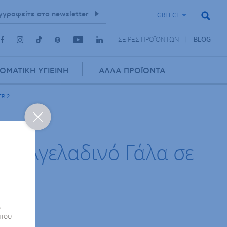
GREECE
ΣΕΙΡΕΣ ΠΡΟΪΟΝΤΩΝ
BLOG
ΟΜΑΤΙΚΗ ΥΓΙΕΙΝΗ
ΑΛΛΑ ΠΡΟΪΟΝΤΑ
ER 2
ZYLAC
 2 Αγελαδινό Γάλα σε
νών
ο
 που