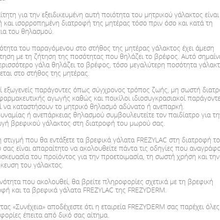
τητη για την εξειδικευμένη αυτή ποιότητα του μητρικού γάλακτος είναι
ή και ισορροπημένη διατροφή της μητέρας τόσο πριν όσο και κατά τη
Το FREZYLAC SILVER 2 είναι αγελαδινό γάλ
εια του θηλασμού.
6° μήνα έως τον 12° μήνα στο πλαίσιο μίας
ότητα του παραγόμενου στο στήθος της μητέρας γάλακτος έχει άμεση
τηση με τη ζήτηση της ποσότητας που θηλάζει το βρέφος. Αυτό σημαίνε
Βασισμένο στους Κανονισμούς της Ε.Ε. που
ερισσότερο γάλα θηλάζει το βρέφος, τόσο μεγαλύτερη ποσότητα γάλακ
παρασκευάσματα δεύτερης βρεφικής ηλικία
εται στο στήθος της μητέρας.
Περιέχει πρωτεΐνες, βιταμίνες, μέταλλα, υ
ί εξωγενείς παράγοντες όπως σύγχρονος τρόπος ζωής, μη σωστή διατρ
λιπαρά οξέα, DHA (όπως απαιτείται από τη
φαρμακευτικής αγωγής καθώς και ποικίλοι ιδιοσυγκρασιακοί παράγοντ
και ω-6 λιπαρά οξέα, Νουκλεοτίδια, Πρεβιοτι
ί να καταστήσουν το μητρικό θηλασμό αδύνατο ή ανεπαρκή.
lactis)
δυναμίας ή ανεπάρκειας θηλασμού συμβουλευτείτε τον παιδίατρο για τη
ωγή βρεφικού γάλακτος στη διατροφή του μωρού σας.
ΕΘΥΝΣΗ
- Χωρίς GMO (γενετικά τροποποιημένους π
η στιγμή που θα εντάξετε τα βρεφικά γάλατα FREZYLAC στη διατροφή τ
- Χωρίς γλουτένη
 σας είναι απαραίτητο να ακολουθείτε πάντα τις οδηγίες που αναγράφο
- Συσκευασμένο σε προστατευτική ατμόσφ
υσκευασία του προϊόντος για την προετοιμασία, τη σωστή χρήση και την
κευση του γάλακτος.
*Το μητρικό γάλα είναι η ιδανική τροφή γι
ενότητα που ακολουθεί, θα βρείτε πληροφορίες σχετικά με τη βρεφική
πρώτο εξάμηνο της ζωής είναι ιδανικός γι
οφή και τα βρεφικά γάλατα FREZYLAC της FREZYDERM.
επαρκεί συμβουλευτείτε τον παιδίατρο γι
τας «Συνέχεια» αποδέχεστε ότι η εταιρεία FREZYDERM σας παρέχει όλες 
γάλακτος. Η έναρξη διατροφής με μπιμπερό
φορίες έπειτα από δικό σας αίτημα.