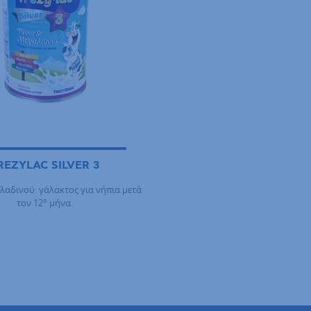
REZYLAC SILVER 3
αδινού γάλακτος για νήπια μετά
τον 12° μήνα.