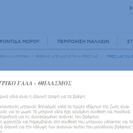
ΡΟΝΤΙΔΑ ΜΩΡΟΥ
ΠΕΡΙΠΟΙΗΣΗ ΜΑΛΛΙΩΝ
ΣΤ
ΡΕΦΙΚΗ ΔΙΑΤΡΟΦΗ
/
ΒΡΕΦΙΚΟ ΑΓΕΛΑΔΙΝΟ ΓΑΛΑ FREZYLAC
/
FREZYLAC SILV
Βρεφικό Αγελαδινό Γάλα FRE
ΡΙΚΟ ΓΑΛΑ - ΘΗΛΑΣΜΟΣ
FREZYLAC SILVER
ρικό γάλα είναι η ιδανική τροφή για τα βρέφη.
Σκόνη 6 - 12 μη
κλειστικός μητρικός θηλασμός κατά το πρώτο εξάμηνο της ζωής είναι
κός για το μωρό. Το μητρικό γάλα έχει ορισμένη σύνθεση και ποιοτικά
Χωρίς γλουτένη
ηριστικά για τις συγκεκριμένες ανάγκες του βρέφους.
η φροντίζει και παρεμβαίνει στη σύνθεση του μητρικού γάλακτος και τ
τά ιδανικό για την κάλυψη των αναγκών αυτού του μοναδικού βρέφους
SKU : 500131
ι.