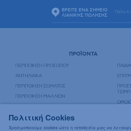
ΒΡΕΙΤΕ ΕΝΑ ΣΗΜΕΙΟ
ΛΙΑΝΙΚΗΣ ΠΩΛΗΣΗΣ
ΠΡΟΪΟΝΤΑ
ΠΕΡΙΠΟΙΗΣΗ ΠΡΟΣΩΠΟΥ
ΠΑΙΔΙ
ΑΝΤΗΛΙΑΚΑ
ΕΓΚΥ
ΠΕΡΙΠΟΙΗΣΗ ΣΩΜΑΤΟΣ
ΠΡΟΣΤ
ΤΣΙΜ
ΠΕΡΙΠΟΙΗΣΗ ΜΑΛΛΙΩΝ
ΟΜΟΙ
ΣΤΟΜΑΤΙΚΗ ΥΓΙΕΙΝΗ
ΠΕΡΙΠ
Πολιτική Cookies
ΑΠΟΣΥΜΦΟΡΗΤΙΚΑ ΜΥΤΗΣ
ΣΥΜΠ
ΦΡΟΝΤΙΔΑ ΜΩΡΟΥ
Χρησιμοποιούμε cookies ώστε η τοποθεσία μας να λειτου