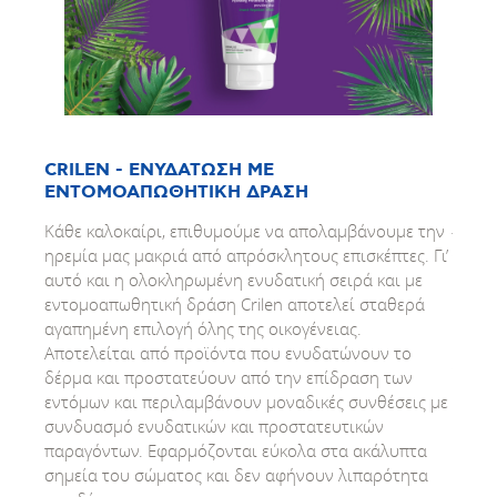
CRILEN - ΕΝΥΔΑΤΩΣΗ ΜΕ
SUN 
ΕΝΤΟΜΟΑΠΩΘΗΤΙΚΗ ΔΡΑΣΗ
ΠΡΟ
ANT
Κάθε καλοκαίρι, επιθυμούμε να απολαμβάνουμε την
EXO
ηρεμία μας μακριά από απρόσκλητους επισκέπτες. Γι’
αυτό και η ολοκληρωμένη ενυδατική σειρά και με
Το α
εντομοαπωθητική δράση Crilen αποτελεί σταθερά
συνδυ
αγαπημένη επιλογή όλης της οικογένειας.
με πρ
Αποτελείται από προϊόντα που ενυδατώνουν το
λειτο
δέρμα και προστατεύουν από την επίδραση των
συσφι
εντόμων και περιλαμβάνουν μοναδικές συνθέσεις με
φυτι
συνδυασμό ενυδατικών και προστατευτικών
σφριγ
παραγόντων. Εφαρμόζονται εύκολα στα ακάλυπτα
ενώ σ
σημεία του σώματος και δεν αφήνουν λιπαρότητα
προστ