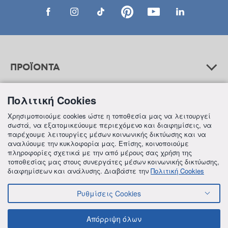
ΠΡΟΪΟΝΤΑ
Πολιτική Cookies
ΒΟΗΘΕΙΑ
Χρησιμοποιούμε cookies ώστε η τοποθεσία μας να λειτουργεί
σωστά, να εξατομικεύουμε περιεχόμενο και διαφημίσεις, να
παρέχουμε λειτουργίες μέσων κοινωνικής δικτύωσης και να
αναλύουμε την κυκλοφορία μας. Επίσης, κοινοποιούμε
ΠΛΗΡΟΦΟΡΙΕΣ
πληροφορίες σχετικά με την από μέρους σας χρήση της
τοποθεσίας μας στους συνεργάτες μέσων κοινωνικής δικτύωσης,
διαφημίσεων και ανάλυσης. Διαβάστε την
Πολιτική Cookies
Ρυθμίσεις Cookies
© 2018 FREZYDERM A.B.Ε.E. ALL RIGHTS RESERVED
ΟΡΟΙ ΚΑΙ ΠΡΟΫΠΟΘΕΣΕΙΣ
ΠΟΛΙΤΙΚΗ ΓΙΑ ΤΟΝ ΑΝΤΑΓΩΝΙΣΜΟ
Απόρριψη όλων
ΠΟΛΙΤΙΚΗ ΕΣΩΤΕΡΙΚΩΝ ΑΝΑΦΟΡΩΝ & ΚΑΤΑΓΓΕΛΙΩΝ (Ν. 4990/22)