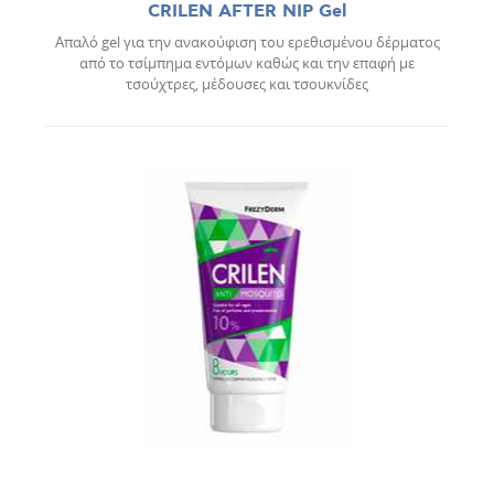
CRILEN AFTER NIP Gel
Απαλό gel για την ανακούφιση του ερεθισμένου δέρματος
από το τσίμπημα εντόμων καθώς και την επαφή με
τσούχτρες, μέδουσες και τσουκνίδες
Διάφα