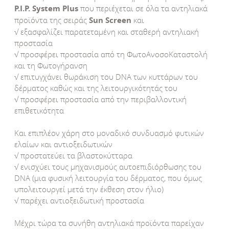
P.I.P. System Plus
που περιέχεται σε όλα τα αντηλιακά
προϊόντα της σειράς
Sun Screen
και
√ εξασφαλίζει παρατεταμένη και σταθερή αντηλιακή
προστασία
√ προσφέρει προστασία από τη ΦωτοΑνοσοΚαταστολή
και τη Φωτογήρανση
√ επιτυγχάνει θωράκιση του DNA των κυττάρων του
δέρματος καθώς και της λειτουργικότητάς του
√ προσφέρει προστασία από την περιβαλλοντική
επιθετικότητα
Και επιπλέον χάρη στο μοναδικό συνδυασμό φυτικών
ελαίων και αντιοξειδωτικών
√ προστατεύει τα βλαστοκύτταρα
√ ενισχύει τους μηχανισμούς αυτοεπιδιόρθωσης του
DNA (μια φυσική λειτουργία του δέρματος, που όμως
υπολειτουργεί μετά την έκθεση στον ήλιο)
√ παρέχει αντιοξειδωτική προστασία
Μέχρι τώρα τα συνήθη αντηλιακά προϊόντα παρείχαν