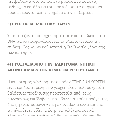
περιβαλλοντικούς ρύπους, τα μικροσωματίδια, τις
τοξίνες, τα κατάλοιπα του μακιγιάζ και το σμήγμα που
συσσωρεύονται όλη την ημέρα στην επιδερμίδα.
3) ΠΡΟΣΤΑΣΙΑ ΒΛΑΣΤΟΚΥΤΤΑΡΩΝ
Υποστηρίζονται οι μηχανισμοί αυτοεπιδιόρθωσης του
DNA για να προφυλάσσονται τα βλαστοκύτταρα της
επιδερμίδας και να καθυστερεί η διαδικασία γήρανσης
των κυττάρων.
4) ΠΡΟΣΤΑΣΙΑ ΑΠΟ ΤΗΝ ΗΛΕΚΤΡΟΜΑΓΝΗΤΙΚΗ
ΑΚΤΙΝΟΒΟΛΙΑ & ΤΗΝ ΑΤΜΟΣΦΑΙΡΙΚΗ ΡΥΠΑΝΣΗ
Η καινοτόμος σύνθεση της σειράς ACTIVE SUN SCREEN
είναι εμπλουτισμένη με Glycogen, έναν πολυσακχαρίτη
θαλάσσιας προέλευσης προστατεύει από τους
σύγχρονους επιβλαβείς περι¬βαλλοντικούς παράγοντες,
όπως η ηλεκτρομαγνη¬τική ακτινοβολία αλλά και από
τις ελεύθερες ρίζες. Επίσης, τα πολύτιμα φυτικά
βλαστοκύτταρα βαμβακιού δημιουργούν μία ασπίδα