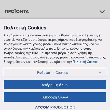
ΠΡΟΪΟΝΤΑ
Πολιτική Cookies
ΒΟΗΘΕΙΑ
Χρησιμοποιούμε cookies ώστε η τοποθεσία μας να λειτουργεί
σωστά, να εξατομικεύουμε περιεχόμενο και διαφημίσεις, να
παρέχουμε λειτουργίες μέσων κοινωνικής δικτύωσης και να
αναλύουμε την κυκλοφορία μας. Επίσης, κοινοποιούμε
ΠΛΗΡΟΦΟΡΙΕΣ
πληροφορίες σχετικά με την από μέρους σας χρήση της
τοποθεσίας μας στους συνεργάτες μέσων κοινωνικής δικτύωσης,
διαφημίσεων και ανάλυσης. Διαβάστε την
Πολιτική Cookies
Ρυθμίσεις Cookies
© 2018 FREZYDERM A.B.Ε.E. ALL RIGHTS RESERVED
ΟΡΟΙ ΚΑΙ ΠΡΟΫΠΟΘΕΣΕΙΣ
ΠΟΛΙΤΙΚΗ ΓΙΑ ΤΟΝ ΑΝΤΑΓΩΝΙΣΜΟ
Απόρριψη όλων
ΠΟΛΙΤΙΚΗ ΕΣΩΤΕΡΙΚΩΝ ΑΝΑΦΟΡΩΝ & ΚΑΤΑΓΓΕΛΙΩΝ (Ν. 4990/22)
ΠΟΛΙΤΙΚΗ ΠΡΟΛΗΨΗΣ ΚΑΙ ΚΑΤΑΠΟΛΕΜΗΣΗΣ ΒΙΑΣ ΚΑΙ ΠΑΡΕΝΟΧΛΗΣΗΣ
ΠΟΛΙΤΙΚΗ ΑΠΟΡΡΗΤΟΥ ΤΗΣ FREZYDERM
ΠΟΛΙΤΙΚΗ ΓΙΑ ΤΑ COOKIES
Αποδοχή Όλων
ΟΙΚΟΝΟΜΙΚΑ ΣΤΟΙΧΕΙΑ ΤΗΣ FREZYDERM