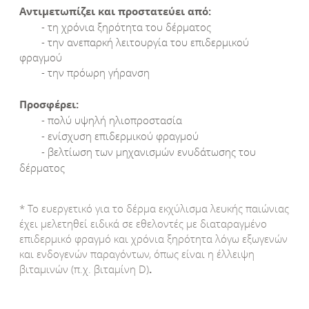
Αντιμετωπίζει και προστατεύει από:
- τη χρόνια ξηρότητα του δέρματος
- την ανεπαρκή λειτουργία του επιδερμικoύ
φραγμού
- την πρόωρη γήρανση
Προσφέρει:
- πολύ υψηλή ηλιοπροστασία
- ενίσχυση επιδερμικού φραγμού
- βελτίωση των μηχανισμών ενυδάτωσης του
δέρματος
* To ευεργετικό για το δέρμα εκχύλισμα λευκής παιώνιας
έχει μελετηθεί ειδικά σε εθελοντές με διαταραγμένο
επιδερμικό φραγμό και χρόνια ξηρότητα λόγω εξωγενών
και ενδογενών παραγόντων, όπως είναι η έλλειψη
βιταμινών (π.χ. βιταμίνη D)
.