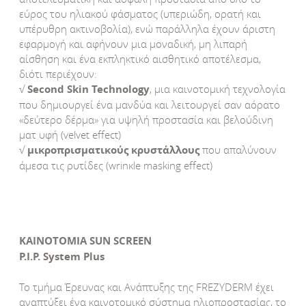
εύρος του ηλιακού φάσματος (υπεριώδη, ορατή και
υπέρυθρη ακτινοβολία), ενώ παράλληλα έχουν άριστη
εφαρμογή και αφήνουν μια μοναδική, μη λιπαρή
αίσθηση και ένα εκπληκτικό αισθητικό αποτέλεσμα,
διότι περιέχουν:
√
Second Skin Technology
, μια καινοτομική τεχνολογία
που δημιουργεί ένα μανδύα και λειτουργεί σαν αόρατο
«δεύτερο δέρμα» για υψηλή προστασία και βελούδινη
ματ υφή (velvet effect)
√
μικροπρισματικούς κρυστάλλους
που απαλύνουν
άμεσα τις ρυτίδες (wrinκle masking effect)
ΚΑΙΝΟΤΟΜΙΑ SUN SCREEN
P.I.P. System Plus
Το τμήμα Έρευνας και Ανάπτυξης της FREZYDERM έχει
αναπτύξει ένα καινοτομικό σύστημα ηλιοπροστασίας, το