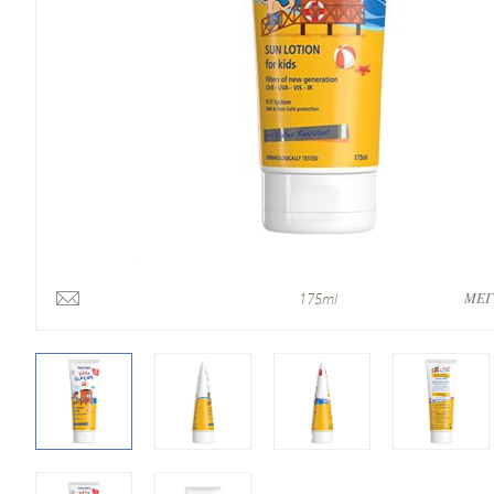
ΜΕΓ
175ml