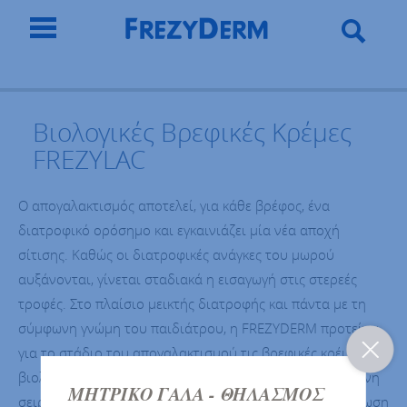
Βιολογικές Βρεφικές Κρέμες
FREZYLAC
Ο απογαλακτισμός αποτελεί, για κάθε βρέφος, ένα
διατροφικό ορόσημο και εγκαινιάζει μία νέα αποχή
σίτισης. Καθώς οι διατροφικές ανάγκες του μωρού
αυξάνονται, γίνεται σταδιακά η εισαγωγή στις στερεές
τροφές. Στο πλαίσιο μεικτής διατροφής και πάντα με τη
σύμφωνη γνώμη του παιδιάτρου, η FREZYDERM προτείνει
για το στάδιο του απογαλακτισμού τις βρεφικές κρέμες
βιολογικής προέλευσης. Πρόκειται για μία ολοκληρωμένη
ΜΗΤΡΙΚΟ ΓΑΛΑ - ΘΗΛΑΣΜΟΣ
σειρά από βιολογικές κρέμες που παράγονται με αφοσίωση