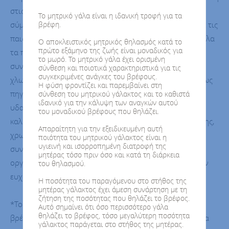
στις αρχές βιολογικής γεωργίας και εκτροφής ζώων και
Το μητρικό γάλα είναι η ιδανική τροφή για τα
σύμφωνα με τους κανονισμούς της Ε.Ε και του Ε.Ο.Φ για τις
βρέφη.
παιδικές τροφές για βρέφη και παιδιά μικρής ηλικίας. Όλα
Ο αποκλειστικός μητρικός θηλασμός κατά το
πρώτο εξάμηνο της ζωής είναι μοναδικός για
τα προϊόντα της σειράς αποτελούνται από καινοτόμες
το μωρό. Το μητρικό γάλα έχει ορισμένη
συνθέσεις με: καλλιέργειες BIFIDUS για την εντερική
σύνθεση και ποιοτικά χαρακτηριστικά για τις
συγκεκριμένες ανάγκες του βρέφους.
χλωρίδα, βιολογικά δημητριακά και βιολογικά φρούτα ως
Η φύση φροντίζει και παρεμβαίνει στη
πηγή βιταμινών και μετάλλων πλούσια σε φυτικές ίνες,
σύνθεση του μητρικού γάλακτος και το καθιστά
ιδανικό για την κάλυψη των αναγκών αυτού
υδατάνθρακες και αντιοξειδωτικά,
βιολογικό γάλα
, που
του μοναδικού βρέφους που θηλάζει.
καλύπτει τις ανάγκες σε σίδηρο χωρίς προσθήκη ζάχαρης,
Απαραίτητη για την εξειδικευμένη αυτή
χρωστικές, συνθετικές ή βελτιωτικές ουσίες και
ποιότητα του μητρικού γάλακτος είναι η
υγιεινή και ισορροπημένη διατροφή της
συντηρητικά και χωρίς γενετικά τροποποιημένους
μητέρας τόσο πριν όσο και κατά τη διάρκεια
οργανισμούς (GMO). Αποτελούν πλήρες γεύμα και έχουν
του θηλασμού.
ευχάριστη γεύση.
Η ποσότητα του παραγόμενου στο στήθος της
μητέρας γάλακτος έχει άμεση συνάρτηση με τη
ζήτηση της ποσότητας που θηλάζει το βρέφος.
*Το μητρικό γάλα αποτελεί την ιδανική τροφή για το
Αυτό σημαίνει ότι όσο περισσότερο γάλα
θηλάζει το βρέφος, τόσο μεγαλύτερη ποσότητα
βρέφος και επηρεάζει σημαντικά και θετικά τη μετέπειτα
γάλακτος παράγεται στο στήθος της μητέρας.