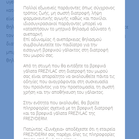
υγεία και φυσική κατάστασή του. Ο μητρικός θηλασμός
Πολλοί εξωγενείς παράγοντες όπως σύγχρονος
κατά το πρώτο εξάμηνο της ζωής του μωρού, πρέπει αν
τρόπος ζωής, μη σωστή διατροφή, λήψη
είναι η αποκλειστική πηγή διατροφής του. Όταν ο
φαρμακευτικής αγωγής καθώς και ποικίλοι
ιδιοσυγκρασιακοί παράγοντες μπορεί να
θηλασμός είναι αδύνατος ή δεν επαρκεί, συμβουλευτείτε
καταστήσουν το μητρικό θηλασμό αδύνατο ή
ανεπαρκή.
τον παιδίατρο για την εισαγωγή βρεφικού γάλακτος στη
Επί αδυναμίας ή ανεπάρκειας θηλασμού
διατροφή του μωρού σας. Η έναρξη διατροφής με
συμβουλευτείτε τον παιδίατρο για την
εισαγωγή βρεφικού γάλακτος στη διατροφή
μπιμπερό μπορεί να έχει αρνητικές επιπτώσεις στον
του μωρού σας.
θηλασμό.
Από τη στιγμή που θα εντάξετε τα βρεφικά
γάλατα FREZYLAC στη διατροφή του μωρού
σας είναι απαραίτητο να ακολουθείτε πάντα τις
οδηγίες που αναγράφονται στη συσκευασία
του προϊόντος για την προετοιμασία, τη σωστή
χρήση και την αποθήκευση του γάλακτος.
Στην ενότητα που ακολουθεί, θα βρείτε
πληροφορίες σχετικά με τη βρεφική διατροφή
και τα βρεφικά γάλατα FREZYLAC της
FREZYDERM.
Πατώντας «Συνέχεια» αποδέχεστε ότι η εταιρεία
FREZYDERM σας παρέχει όλες τις πληροφορίες