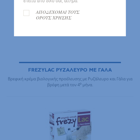
έπειτα από δικό σας αίτημα.
ΑΠΟΔΕΧΟΜΑΙ ΤΟΥΣ
ΟΡΟΥΣ ΧΡΗΣΗΣ
FREZYLAC ΡΥΖΑΛΕΥΡΟ ΜΕ ΓΑΛΑ
Βρεφική κρέμα βιολογικής προέλευσης με Ρυζάλευρο και Γάλα για
ο
βρέφη μετά τον 4
μήνα.