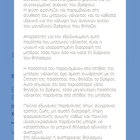
συγκεκριμένες ανάγκες του βρέφους.
Η φύση φροντίζει και παρεμβαίνει στη
σύνθεση του μητρικού γάλακτος και το καθιστά
ιδανικό για την κάλυψη των αναγκών αυτού
του μοναδικού βρέφους που θηλάζει.
Απαραίτητη για την εξειδικευμένη αυτή
ποιότητα του μητρικού γάλακτος είναι η
υγιεινή και ισορροπημένη διατροφή της
μητέρας τόσο πριν όσο και κατά τη διάρκεια
200gr
του θηλασμού.
Η ποσότητα του παραγόμενου στο στήθος της
μητέρας γάλακτος έχει άμεση συνάρτηση με τη
Βιολογικές Βρεφικές Κρέμες FREZYLAC
ζήτηση της ποσότητας που θηλάζει το βρέφος.
Αυτό σημαίνει ότι όσο περισσότερο γάλα
Βιολογική Βρεφική Κρέμα
θηλάζει το βρέφος, τόσο μεγαλύτερη ποσότητα
γάλακτος παράγεται στο στήθος της μητέρας.
FREZYLAC Ρυζάλευρο με Γάλα
Πολλοί εξωγενείς παράγοντες όπως σύγχρονος
Περιέχει βιολογικό γάλα
τρόπος ζωής, μη σωστή διατροφή, λήψη
Χωρίς γλουτένη
φαρμακευτικής αγωγής καθώς και ποικίλοι
ιδιοσυγκρασιακοί παράγοντες μπορεί να
καταστήσουν το μητρικό θηλασμό αδύνατο ή
ανεπαρκή.
SKU : 500204
Επί αδυναμίας ή ανεπάρκειας θηλασμού