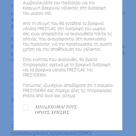
συμβουλευτείτε τον παιδίατρο για την
Κρέμα ρυζάλευρου από ρύζι βιολογικής καλλιέργειας,
εισαγωγή βρεφικού γάλακτος στη διατροφή
με βιολογικό γάλα και καλλιέργειες για βρέφη μετά τον
του μωρού σας.
4ο μήνα. Εμπλουτισμένο με όλες τις απαραίτητες
Από τη στιγμή που θα εντάξετε τα βρεφικά
βιταμίνες και ιχνοστοιχεία.
γάλατα FREZYLAC στη διατροφή του μωρού
σας είναι απαραίτητο να ακολουθείτε πάντα τις
οδηγίες που αναγράφονται στη συσκευασία
Το βιολογικό γάλα παρέχει πρωτεΐνες υψηλής
του προϊόντος για την προετοιμασία, τη σωστή
βιολογικής αξίας, απαραίτητα λιπαρά οξέα, σίδηρο και
χρήση και την αποθήκευση του γάλακτος.
χαμηλά ποσοστά σε υδατάνθρακες, κορεσμένα λιπαρά,
νάτριο και κάλιο για την ανάπτυξη του βρέφους.
Στην ενότητα που ακολουθεί, θα βρείτε
πληροφορίες σχετικά με τη βρεφική διατροφή
και τα βρεφικά γάλατα FREZYLAC της
- Προϊόν Βιολογικής Γεωργίας
FREZYDERM.
- Δεν περιέχει γλουτένη
Πατώντας «Συνέχεια» αποδέχεστε ότι η εταιρεία
- Χωρίς προσθήκη ζάχαρης
FREZYDERM σας παρέχει όλες τις πληροφορίες
- Δεν περιέχει συντηρητικά, χρωστικές, συνθετικές ή
έπειτα από δικό σας αίτημα.
βελτιωτικές ουσίες
- Αποτελεί πλήρες γεύμα
ΑΠΟΔΕΧΟΜΑΙ ΤΟΥΣ
ΟΡΟΥΣ ΧΡΗΣΗΣ
- Προετοιμάζεται με νερό
Ως βιολογικό προϊόν δεν περιέχει γενετικά
τροποποιημένους οργανισμούς (GMO)