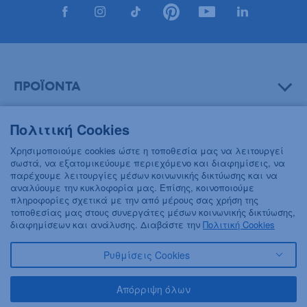
ΠΡΟΪΟΝΤΑ
Πολιτική Cookies
ΒΟΗΘΕΙΑ
Χρησιμοποιούμε cookies ώστε η τοποθεσία μας να λειτουργεί
σωστά, να εξατομικεύουμε περιεχόμενο και διαφημίσεις, να
παρέχουμε λειτουργίες μέσων κοινωνικής δικτύωσης και να
αναλύουμε την κυκλοφορία μας. Επίσης, κοινοποιούμε
ΠΛΗΡΟΦΟΡΙΕΣ
πληροφορίες σχετικά με την από μέρους σας χρήση της
τοποθεσίας μας στους συνεργάτες μέσων κοινωνικής δικτύωσης,
διαφημίσεων και ανάλυσης. Διαβάστε την
Πολιτική Cookies
Ρυθμίσεις Cookies
© 2018 FREZYDERM A.B.Ε.E. ALL RIGHTS RESERVED
ΟΡΟΙ ΚΑΙ ΠΡΟΫΠΟΘΕΣΕΙΣ
ΠΟΛΙΤΙΚΗ ΓΙΑ ΤΟΝ ΑΝΤΑΓΩΝΙΣΜΟ
Απόρριψη όλων
ΠΟΛΙΤΙΚΗ ΕΣΩΤΕΡΙΚΩΝ ΑΝΑΦΟΡΩΝ & ΚΑΤΑΓΓΕΛΙΩΝ (Ν. 4990/22)