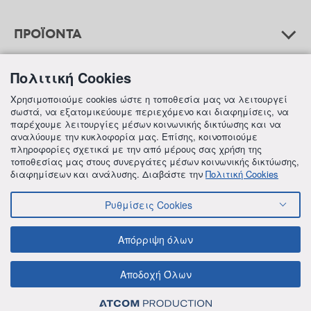
ΠΡΟΪΟΝΤΑ
Πολιτική Cookies
ΒΟΗΘΕΙΑ
Χρησιμοποιούμε cookies ώστε η τοποθεσία μας να λειτουργεί
σωστά, να εξατομικεύουμε περιεχόμενο και διαφημίσεις, να
παρέχουμε λειτουργίες μέσων κοινωνικής δικτύωσης και να
αναλύουμε την κυκλοφορία μας. Επίσης, κοινοποιούμε
ΠΛΗΡΟΦΟΡΙΕΣ
πληροφορίες σχετικά με την από μέρους σας χρήση της
τοποθεσίας μας στους συνεργάτες μέσων κοινωνικής δικτύωσης,
διαφημίσεων και ανάλυσης. Διαβάστε την
Πολιτική Cookies
Ρυθμίσεις Cookies
© 2018 FREZYDERM A.B.Ε.E. ALL RIGHTS RESERVED
ΟΡΟΙ ΚΑΙ ΠΡΟΫΠΟΘΕΣΕΙΣ
ΠΟΛΙΤΙΚΗ ΓΙΑ ΤΟΝ ΑΝΤΑΓΩΝΙΣΜΟ
Απόρριψη όλων
ΠΟΛΙΤΙΚΗ ΕΣΩΤΕΡΙΚΩΝ ΑΝΑΦΟΡΩΝ & ΚΑΤΑΓΓΕΛΙΩΝ (Ν. 4990/22)
ΠΟΛΙΤΙΚΗ ΠΡΟΛΗΨΗΣ ΚΑΙ ΚΑΤΑΠΟΛΕΜΗΣΗΣ ΒΙΑΣ ΚΑΙ ΠΑΡΕΝΟΧΛΗΣΗΣ
Αποδοχή Όλων
ΠΟΛΙΤΙΚΗ ΑΠΟΡΡΗΤΟΥ ΤΗΣ FREZYDERM
ΠΟΛΙΤΙΚΗ ΓΙΑ ΤΑ COOKIES
ΟΙΚΟΝΟΜΙΚΑ ΣΤΟΙΧΕΙΑ ΤΗΣ FREZYDERM