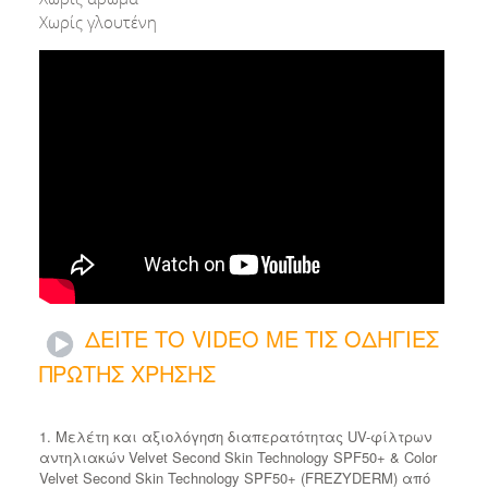
Χωρίς γλουτένη
ΔΕΙΤΕ ΤΟ VIDEO ΜΕ ΤΙΣ ΟΔΗΓΙΕΣ
ΠΡΩΤΗΣ ΧΡΗΣΗΣ
1. Μελέτη και αξιολόγηση διαπερατότητας UV-φίλτρων
αντηλιακών Velvet Second Skin Technology SPF50+ & Color
Velvet Second Skin Technology SPF50+ (FREZYDERM) από