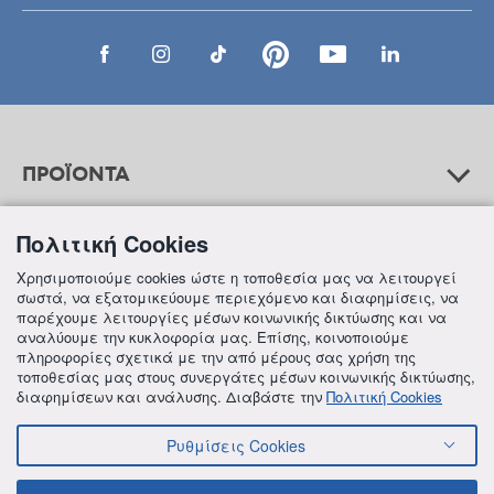
ΠΡΟΪΟΝΤΑ
Πολιτική Cookies
ΒΟΗΘΕΙΑ
Χρησιμοποιούμε cookies ώστε η τοποθεσία μας να λειτουργεί
σωστά, να εξατομικεύουμε περιεχόμενο και διαφημίσεις, να
παρέχουμε λειτουργίες μέσων κοινωνικής δικτύωσης και να
αναλύουμε την κυκλοφορία μας. Επίσης, κοινοποιούμε
ΠΛΗΡΟΦΟΡΙΕΣ
πληροφορίες σχετικά με την από μέρους σας χρήση της
τοποθεσίας μας στους συνεργάτες μέσων κοινωνικής δικτύωσης,
διαφημίσεων και ανάλυσης. Διαβάστε την
Πολιτική Cookies
Ρυθμίσεις Cookies
© 2018 FREZYDERM A.B.Ε.E. ALL RIGHTS RESERVED
ΟΡΟΙ ΚΑΙ ΠΡΟΫΠΟΘΕΣΕΙΣ
ΠΟΛΙΤΙΚΗ ΓΙΑ ΤΟΝ ΑΝΤΑΓΩΝΙΣΜΟ