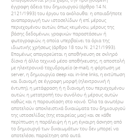
έγγραφη άδεια του δημιουργού (άρθρο 14 Ν.
2121/1993) του έργου τα ακόλουθα: η οποιαδήποτε
αναπαραγωγή των ιστοσελίδων ή επί μέρους
περιεχομένου αυτών, όπως κειμένου, μέρους της
βάσης δεδομένων, γραφικών παραστάσεων ή
φωτογραφιών, η οποία υπερβαίνει τα όρια της
ιδιωτικής χρήσεως (άρθρο 18 του Ν. 2121/1993).
Επομένως απαγορεύεται η αποθήκευση σε σκληρό
δίσκο ή άλλο τεχνικό μέσο αποθήκευσης, η αποστολή
με ηλεκτρονικό ταχυδρομείο (e-mail), η φόρτωση με
server, η δημιουργία deep και in-line links, η εκτύπωση
και διανομή σε έγγραφη μορφή (ηλεκτρονική ή
έντυπη), η μετάφραση ή η διανομή του περιεχομένου
αυτών, η μετατροπή του συνόλου ή μέρους αυτών
καθώς και η παρουσίαση στο κοινό. Όλα τα ανωτέρω
αποτελούν αποκλειστικά δικαιώματα του δημιουργού
της ιστοσελίδας (της εταιρείας μας) και σε κάθε
περίπτωση η παράλειψη ή η μη έγκαιρη άσκηση από
το δημιουργό των δικαιωμάτων του δεν μπορεί να
αποτελέσει παραίτηση από αυτά.