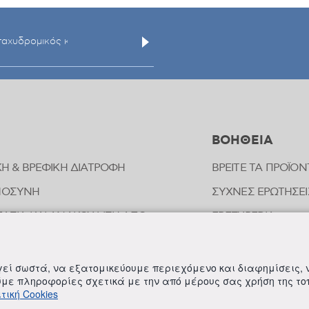
ΒΟΗΘΕΙΑ
ΚΗ & ΒΡΕΦΙΚΗ ΔΙΑΤΡΟΦΗ
ΒΡΕΙΤΕ ΤΑ ΠΡΟΪΟΝ
ΜΟΣΥΝΗ
ΣΥΧΝΕΣ ΕΡΩΤΗΣΕΙ
ΑΣΙΑ ΚΑΙ ΑΝΑΚΟΥΦΙΣΗ ΑΠΟ
FREZYPEDIA
ΠΗΜΑΤΑ ΕΝΤΟΜΩΝ
ΣΤΟΙΧΕΙΑ ΕΠΙΚΟΙ
ΟΠΑΘΗΤΙΚΗ
ργεί σωστά, να εξατομικεύουμε περιεχόμενο και διαφημίσεις,
ΟΙΗΣΗ ΕΥΑΙΣΘΗΤΗΣ ΠΕΡΙΟΧΗΣ
ούμε πληροφορίες σχετικά με την από μέρους σας χρήση της τ
τική Cookies
ΛΗΡΩΜΑΤΑ ΔΙΑΤΡΟΦΗΣ