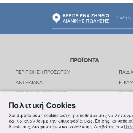
ΒΡΕΙΤΕ ΕΝΑ ΣΗΜΕΙΟ
ΛΙΑΝΙΚΗΣ ΠΩΛΗΣΗΣ
ΠΡΟΪΟΝΤΑ
ΠΕΡΙΠΟΙΗΣΗ ΠΡΟΣΩΠΟΥ
ΠΑΙΔΙ
ΑΝΤΗΛΙΑΚΑ
ΕΓΚΥ
ΠΕΡΙΠΟΙΗΣΗ ΣΩΜΑΤΟΣ
ΠΡΟΣΤ
ΤΣΙΜ
Πολιτική Cookies
ΠΕΡΙΠΟΙΗΣΗ ΜΑΛΛΙΩΝ
ΟΜΟΙ
ΣΤΟΜΑΤΙΚΗ ΥΓΙΕΙΝΗ
Χρησιμοποιούμε cookies ώστε η τοποθεσία μας να λειτου
ΠΕΡΙΠ
και να αναλύουμε την κυκλοφορία μας. Επίσης, κοινοποι
ΑΠΟΣΥΜΦΟΡΗΤΙΚΑ ΜΥΤΗΣ
δικτύωσης, διαφημίσεων και ανάλυσης. Διαβάστε την
Πολι
ΣΥΜΠ