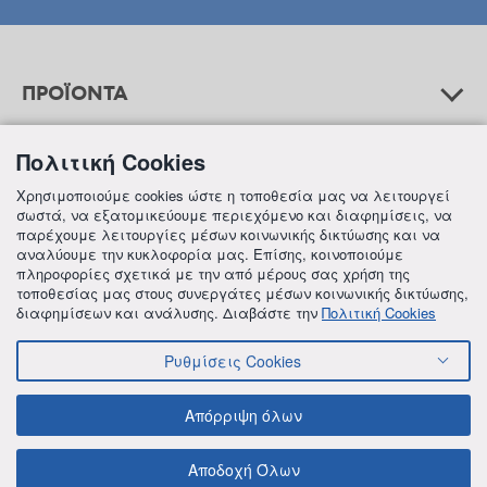
ΠΡΟΪΟΝΤΑ
Πολιτική Cookies
ΒΟΗΘΕΙΑ
Χρησιμοποιούμε cookies ώστε η τοποθεσία μας να λειτουργεί
σωστά, να εξατομικεύουμε περιεχόμενο και διαφημίσεις, να
παρέχουμε λειτουργίες μέσων κοινωνικής δικτύωσης και να
αναλύουμε την κυκλοφορία μας. Επίσης, κοινοποιούμε
ΠΛΗΡΟΦΟΡΙΕΣ
πληροφορίες σχετικά με την από μέρους σας χρήση της
τοποθεσίας μας στους συνεργάτες μέσων κοινωνικής δικτύωσης,
διαφημίσεων και ανάλυσης. Διαβάστε την
Πολιτική Cookies
Ρυθμίσεις Cookies
© 2018 FREZYDERM A.B.Ε.E. ALL RIGHTS RESERVED
ΟΡΟΙ ΚΑΙ ΠΡΟΫΠΟΘΕΣΕΙΣ
ΠΟΛΙΤΙΚΗ ΓΙΑ ΤΟΝ ΑΝΤΑΓΩΝΙΣΜΟ
Απόρριψη όλων
ΠΟΛΙΤΙΚΗ ΕΣΩΤΕΡΙΚΩΝ ΑΝΑΦΟΡΩΝ & ΚΑΤΑΓΓΕΛΙΩΝ (Ν. 4990/22)
ΠΟΛΙΤΙΚΗ ΠΡΟΛΗΨΗΣ ΚΑΙ ΚΑΤΑΠΟΛΕΜΗΣΗΣ ΒΙΑΣ ΚΑΙ ΠΑΡΕΝΟΧΛΗΣΗΣ
Αποδοχή Όλων
ΠΟΛΙΤΙΚΗ ΑΠΟΡΡΗΤΟΥ ΤΗΣ FREZYDERM
ΠΟΛΙΤΙΚΗ ΓΙΑ ΤΑ COOKIES