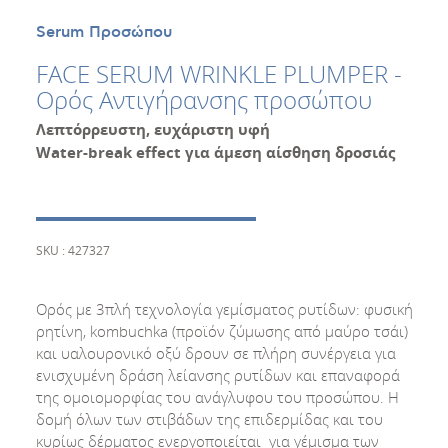
Serum Προσώπου
FACE SERUM WRINKLE PLUMPER -
Ορός Αντιγήρανσης προσώπου
Λεπτόρρευστη, ευχάριστη υφή
Water
-
break
effect
για άμεση αίσθηση δροσιάς
SKU : 427327
Ορός με 3πλή τεχνολογία γεμίσματος ρυτίδων: φυσική
ρητίνη, kombuchka (προϊόν ζύμωσης από μαύρο τσάι)
και υαλουρονικό οξύ δρουν σε πλήρη συνέργεια για
ενισχυμένη δράση λείανσης ρυτίδων και επαναφορά
της ομοιομορφίας του ανάγλυφου του προσώπου. Η
δομή όλων των στιβάδων της επιδερμίδας και του
κυρίως δέρματος ενεργοποιείται για γέμισμα των