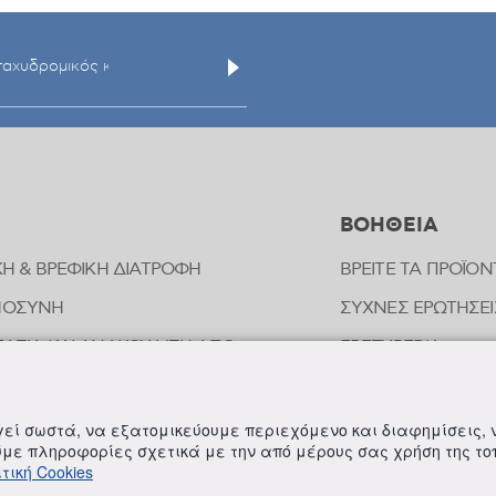
ΒΟΗΘΕΙΑ
ΚΗ & ΒΡΕΦΙΚΗ ΔΙΑΤΡΟΦΗ
ΒΡΕΙΤΕ ΤΑ ΠΡΟΪΟΝ
ΜΟΣΥΝΗ
ΣΥΧΝΕΣ ΕΡΩΤΗΣΕΙ
ΑΣΙΑ ΚΑΙ ΑΝΑΚΟΥΦΙΣΗ ΑΠΟ
FREZYPEDIA
ΠΗΜΑΤΑ ΕΝΤΟΜΩΝ
ΣΤΟΙΧΕΙΑ ΕΠΙΚΟΙ
ΟΠΑΘΗΤΙΚΗ
ργεί σωστά, να εξατομικεύουμε περιεχόμενο και διαφημίσεις,
ΟΙΗΣΗ ΕΥΑΙΣΘΗΤΗΣ ΠΕΡΙΟΧΗΣ
ούμε πληροφορίες σχετικά με την από μέρους σας χρήση της τ
τική Cookies
ΛΗΡΩΜΑΤΑ ΔΙΑΤΡΟΦΗΣ