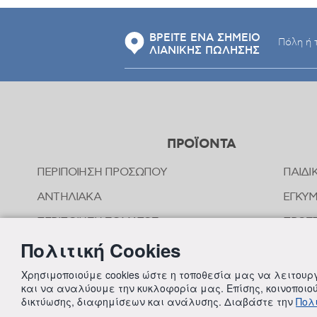
ΒΡΕΙΤΕ ΕΝΑ ΣΗΜΕΙΟ
ΛΙΑΝΙΚΗΣ ΠΩΛΗΣΗΣ
ΠΡΟΪΟΝΤΑ
ΠΕΡΙΠΟΙΗΣΗ ΠΡΟΣΩΠΟΥ
ΠΑΙΔΙ
ΑΝΤΗΛΙΑΚΑ
ΕΓΚΥ
ΠΕΡΙΠΟΙΗΣΗ ΣΩΜΑΤΟΣ
ΠΡΟΣΤ
ΤΣΙΜ
Πολιτική Cookies
ΠΕΡΙΠΟΙΗΣΗ ΜΑΛΛΙΩΝ
ΟΜΟΙ
ΣΤΟΜΑΤΙΚΗ ΥΓΙΕΙΝΗ
Χρησιμοποιούμε cookies ώστε η τοποθεσία μας να λειτου
ΠΕΡΙΠ
και να αναλύουμε την κυκλοφορία μας. Επίσης, κοινοποι
ΑΠΟΣΥΜΦΟΡΗΤΙΚΑ ΜΥΤΗΣ
δικτύωσης, διαφημίσεων και ανάλυσης. Διαβάστε την
Πολι
ΣΥΜΠ