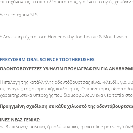
επιταχύνοντας τα αποτελέσματά τους, για ένα πιο υγιές χαμόγελ
Δεν περιέχουν SLS.
* Δεν εμπεριέχεται στα Homeopathy Toothpaste & Mouthwash
FREZYDERM ORAL SCIENCE TOOTHBRUSHES
ΟΔΟΝΤΟΒΟΥΡΤΣΕΣ ΥΨΗΛΩΝ ΠΡΟΔΙΑΓΡΑΦΩΝ ΓΙΑ ΑΝΑΒΑΘΜΙ
Η επιλογή της κατάλληλης οδοντόβουρτσας είναι «κλειδί», για 
τις ανάγκες της στοματικής κοιλότητας. Οι καινοτόμες οδοντό
χαρακτηριστικά υπεροχής που διαμορφώνουν ένα νέο τοπίο στομ
Προηγμένη σχεδίαση σε κάθε χιλιοστό της οδοντόβουρτσα
ΙΝΕΣ ΝΕΑΣ ΓΕΝΙΑΣ:
σε 3 επιλογές: μαλακές ή πολύ μαλακές ή microfine με ενεργό άν