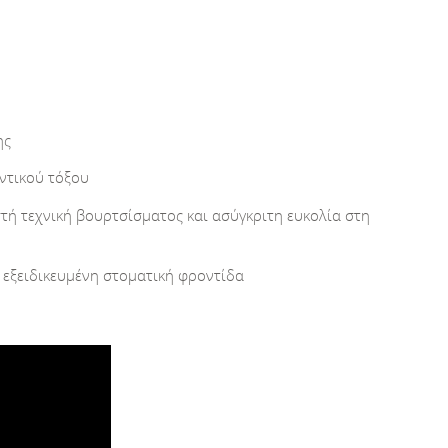
ης
ντικού τόξου
στή τεχνική βουρτσίσματος και ασύγκριτη ευκολία στη
εξειδικευμένη στοματική φροντίδα