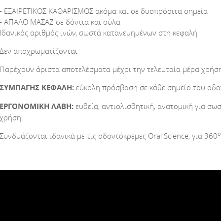
- ΕΞΑΙΡΕΤΙΚΟΣ ΚΑΘΑΡΙΣΜΟΣ ακόμα και σε δυσπρόσιτα σημεία
- ΑΠΑΛΟ ΜΑΣΑΖ σε δόντια και ούλα
Ιδανικός αριθμός ινών, σωστά κατανεμημένων στη κεφαλή
Δεν αποχρωματίζονται
Παρέχουν άριστα αποτελέσματα μέχρι την τελευταία μέρα χρήσ
ΣΥΜΠΑΓΗΣ ΚΕΦΑΛΗ:
εύκολη πρόσβαση σε κάθε σημείο του οδο
ΕΡΓΟΝΟΜΙΚΗ ΛΑΒΗ:
ευθεία, αντιολισθητική, ανατομική για σω
χρήση.
ο
Συνδυάζονται ιδανικά με τις οδοντόκρεμες Oral Science, για 360