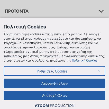
ΠΡΟΪΟΝΤΑ
Πολιτική Cookies
ΒΟΗΘΕΙΑ
Χρησιμοποιούμε cookies ώστε η τοποθεσία μας να λειτουργεί
σωστά, να εξατομικεύουμε περιεχόμενο και διαφημίσεις, να
παρέχουμε λειτουργίες μέσων κοινωνικής δικτύωσης και να
αναλύουμε την κυκλοφορία μας. Επίσης, κοινοποιούμε
ΠΛΗΡΟΦΟΡΙΕΣ
πληροφορίες σχετικά με την από μέρους σας χρήση της
τοποθεσίας μας στους συνεργάτες μέσων κοινωνικής δικτύωσης,
διαφημίσεων και ανάλυσης. Διαβάστε την
Πολιτική Cookies
Ρυθμίσεις Cookies
© 2018 FREZYDERM A.B.Ε.E. ALL RIGHTS RESERVED
ΟΡΟΙ ΚΑΙ ΠΡΟΫΠΟΘΕΣΕΙΣ
ΠΟΛΙΤΙΚΗ ΓΙΑ ΤΟΝ ΑΝΤΑΓΩΝΙΣΜΟ
Απόρριψη όλων
ΠΟΛΙΤΙΚΗ ΕΣΩΤΕΡΙΚΩΝ ΑΝΑΦΟΡΩΝ & ΚΑΤΑΓΓΕΛΙΩΝ (Ν. 4990/22)
ΠΟΛΙΤΙΚΗ ΠΡΟΛΗΨΗΣ ΚΑΙ ΚΑΤΑΠΟΛΕΜΗΣΗΣ ΒΙΑΣ ΚΑΙ ΠΑΡΕΝΟΧΛΗΣΗΣ
Αποδοχή Όλων
ΠΟΛΙΤΙΚΗ ΑΠΟΡΡΗΤΟΥ ΤΗΣ FREZYDERM
ΠΟΛΙΤΙΚΗ ΓΙΑ ΤΑ COOKIES
ΟΙΚΟΝΟΜΙΚΑ ΣΤΟΙΧΕΙΑ ΤΗΣ FREZYDERM