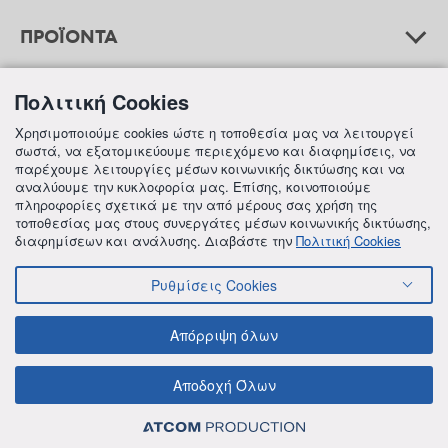
ΠΡΟΪΟΝΤΑ
Πολιτική Cookies
ΒΟΗΘΕΙΑ
Χρησιμοποιούμε cookies ώστε η τοποθεσία μας να λειτουργεί
σωστά, να εξατομικεύουμε περιεχόμενο και διαφημίσεις, να
παρέχουμε λειτουργίες μέσων κοινωνικής δικτύωσης και να
αναλύουμε την κυκλοφορία μας. Επίσης, κοινοποιούμε
ΠΛΗΡΟΦΟΡΙΕΣ
πληροφορίες σχετικά με την από μέρους σας χρήση της
τοποθεσίας μας στους συνεργάτες μέσων κοινωνικής δικτύωσης,
διαφημίσεων και ανάλυσης. Διαβάστε την
Πολιτική Cookies
Ρυθμίσεις Cookies
© 2018 FREZYDERM A.B.Ε.E. ALL RIGHTS RESERVED
ΟΡΟΙ ΚΑΙ ΠΡΟΫΠΟΘΕΣΕΙΣ
ΠΟΛΙΤΙΚΗ ΓΙΑ ΤΟΝ ΑΝΤΑΓΩΝΙΣΜΟ
Απόρριψη όλων
ΠΟΛΙΤΙΚΗ ΕΣΩΤΕΡΙΚΩΝ ΑΝΑΦΟΡΩΝ & ΚΑΤΑΓΓΕΛΙΩΝ (Ν. 4990/22)
ΠΟΛΙΤΙΚΗ ΠΡΟΛΗΨΗΣ ΚΑΙ ΚΑΤΑΠΟΛΕΜΗΣΗΣ ΒΙΑΣ ΚΑΙ ΠΑΡΕΝΟΧΛΗΣΗΣ
ΠΟΛΙΤΙΚΗ ΑΠΟΡΡΗΤΟΥ ΤΗΣ FREZYDERM
ΠΟΛΙΤΙΚΗ ΓΙΑ ΤΑ COOKIES
Αποδοχή Όλων
ΟΙΚΟΝΟΜΙΚΑ ΣΤΟΙΧΕΙΑ ΤΗΣ FREZYDERM