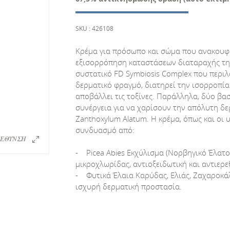
SKU : 426108
Κρέμα για πρόσωπο και σώμα που ανακουφί
εξισορρόπηση καταστάσεων διαταραχής της
συστατικό FD Symbiosis Complex που περιλ
δερματικό φραγμό, διατηρεί την ισορροπία
αποβάλλει τις τοξίνες. Παράλληλα, δύο βα
συνέργεια για να χαρίσουν την απόλυτη δερμ
Zanthoxylum Alatum. Η κρέμα, όπως και οι υ
συνδυασμό από:
ΕΘΥΝΣΗ
- Picea Abies Eκχύλισμα (Νορβηγικό Έλατο
μικροχλωρίδας, αντιοξειδωτική και αντιερε
- Φυτικά Έλαια Καρύδας, Ελιάς, Ζαχαροκάλ
ισχυρή δερματική προστασία.