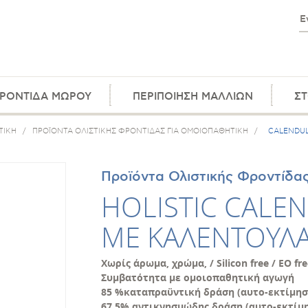
ΡΟΝΤΙΔΑ ΜΩΡΟΥ
ΠΕΡΙΠΟΙΗΣΗ ΜΑΛΛΙΩΝ
ΣΤ
ΤΙΚΗ
/
ΠΡΟΪΟΝΤΑ ΟΛΙΣΤΙΚΗΣ ΦΡΟΝΤΙΔΑΣ ΓΙΑ ΟΜΟΙΟΠΑΘΗΤΙΚΗ
/
CALENDU
Προϊόντα Ολιστικής Φροντίδας
HOLISTIC CALE
ΜΕ ΚΑΛΕΝΤΟΥΛ
Χωρίς άρωμα, χρώμα, / Silicon free / EO fr
Συμβατότητα με ομοιοπαθητική αγωγή
85 %καταπραϋντική δράση (αυτο-εκτίμησ
67,5% αντικνησμώδης δράση (αυτο-εκτίμ