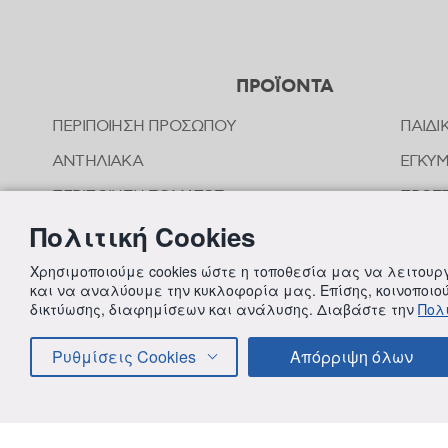
ΠΡΟΪΟΝΤΑ
ΠΕΡΙΠΟΙΗΣΗ ΠΡΟΣΩΠΟΥ
ΠΑΙΔΙ
ΑΝΤΗΛΙΑΚΑ
ΕΓΚΥ
ΠΕΡΙΠΟΙΗΣΗ ΣΩΜΑΤΟΣ
ΠΡΟΣΤ
ΤΣΙΜ
Πολιτική Cookies
ΠΕΡΙΠΟΙΗΣΗ ΜΑΛΛΙΩΝ
ΟΜΟΙ
ΣΤΟΜΑΤΙΚΗ ΥΓΙΕΙΝΗ
Χρησιμοποιούμε cookies ώστε η τοποθεσία μας να λειτου
ΠΕΡΙΠ
και να αναλύουμε την κυκλοφορία μας. Επίσης, κοινοποι
ΑΠΟΣΥΜΦΟΡΗΤΙΚΑ ΜΥΤΗΣ
δικτύωσης, διαφημίσεων και ανάλυσης. Διαβάστε την
Πολι
ΣΥΜΠ
ΦΡΟΝΤΙΔΑ ΜΩΡΟΥ
Ρυθμίσεις Cookies
Απόρριψη όλων
ΠΑΙΔΙΚΗ ΠΕΡΙΠΟΙΗΣΗ
© 2018 FREZYDERM A.B.Ε.E. ALL RIGHTS RESERVED
ΟΡΟΙ 