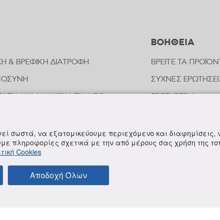
ΒΟΗΘΕΙΑ
ΚΗ & ΒΡΕΦΙΚΗ ΔΙΑΤΡΟΦΗ
ΒΡΕΙΤΕ ΤΑ ΠΡΟΪΟΝ
ΜΟΣΥΝΗ
ΣΥΧΝΕΣ ΕΡΩΤΗΣΕΙ
ΑΣΙΑ ΚΑΙ ΑΝΑΚΟΥΦΙΣΗ ΑΠΟ
FREZYPEDIA
ΠΗΜΑΤΑ ΕΝΤΟΜΩΝ
ΣΤΟΙΧΕΙΑ ΕΠΙΚΟΙ
ΟΠΑΘΗΤΙΚΗ
ργεί σωστά, να εξατομικεύουμε περιεχόμενο και διαφημίσεις,
ΟΙΗΣΗ ΕΥΑΙΣΘΗΤΗΣ ΠΕΡΙΟΧΗΣ
ούμε πληροφορίες σχετικά με την από μέρους σας χρήση της τ
τική Cookies
ΛΗΡΩΜΑΤΑ ΔΙΑΤΡΟΦΗΣ
Αποδοχή Όλων
ΚΑΙ ΠΡΟΫΠΟΘΕΣΕΙΣ
ΠΟΛΙΤΙΚΗ ΓΙΑ ΤΟΝ ΑΝΤΑΓΩΝΙΣΜΟ
ΠΟΛΙΤΙΚΗ ΕΣΩΤΕΡ