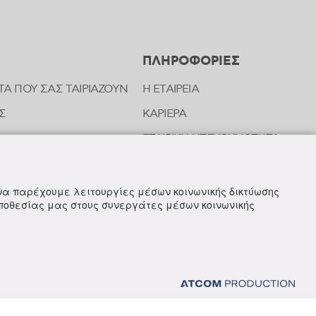
ΠΛΗΡΟΦΟΡΙΕΣ
ΤΑ ΠΟΥ ΣΑΣ ΤΑΙΡΙΑΖΟΥΝ
Η ΕΤΑΙΡΕΙΑ
Σ
ΚΑΡΙΕΡΑ
ΕΤΑΙΡΙΚΗ ΥΠΕΥΘΥΝΟΤΗΤΑ
ΝΩΝΙΑΣ ΤΗΣ FREZYDERM
ΝΕΑ
 να παρέχουμε λειτουργίες μέσων κοινωνικής δικτύωσης
οποθεσίας μας στους συνεργάτες μέσων κοινωνικής
ΙΚΩΝ ΑΝΑΦΟΡΩΝ & ΚΑΤΑΓΓΕΛΙΩΝ (Ν. 4990/22)