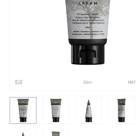
ΜΕΓ
50ml