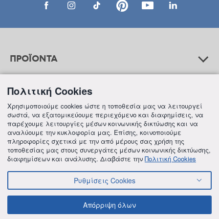
ΠΡΟΪΟΝΤΑ
Πολιτική Cookies
ΒΟΗΘΕΙΑ
Χρησιμοποιούμε cookies ώστε η τοποθεσία μας να λειτουργεί
σωστά, να εξατομικεύουμε περιεχόμενο και διαφημίσεις, να
παρέχουμε λειτουργίες μέσων κοινωνικής δικτύωσης και να
αναλύουμε την κυκλοφορία μας. Επίσης, κοινοποιούμε
ΠΛΗΡΟΦΟΡΙΕΣ
πληροφορίες σχετικά με την από μέρους σας χρήση της
τοποθεσίας μας στους συνεργάτες μέσων κοινωνικής δικτύωσης,
διαφημίσεων και ανάλυσης. Διαβάστε την
Πολιτική Cookies
Ρυθμίσεις Cookies
© 2018 FREZYDERM A.B.Ε.E. ALL RIGHTS RESERVED
ΟΡΟΙ ΚΑΙ ΠΡΟΫΠΟΘΕΣΕΙΣ
ΠΟΛΙΤΙΚΗ ΓΙΑ ΤΟΝ ΑΝΤΑΓΩΝΙΣΜΟ
Απόρριψη όλων
ΠΟΛΙΤΙΚΗ ΕΣΩΤΕΡΙΚΩΝ ΑΝΑΦΟΡΩΝ & ΚΑΤΑΓΓΕΛΙΩΝ (Ν. 4990/22)
ΠΟΛΙΤΙΚΗ ΠΡΟΛΗΨΗΣ ΚΑΙ ΚΑΤΑΠΟΛΕΜΗΣΗΣ ΒΙΑΣ ΚΑΙ ΠΑΡΕΝΟΧΛΗΣΗΣ