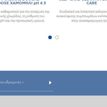
SE ΧΑΜΟΜΗΛΙ pH 4.5
CARE
καθαριστικό για την ενίσχυση της
Ενυδατική και λιπαντική αιδοιo
ικής χλωρίδας, τη ρύθμιση του
ανακούφισης συμπτωμάτων κολπικ
pΗ και την προσωπική υγιεινή.
στην αναπαραγωγική ηλ