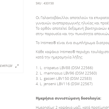
SKU : 433150
Οι Γαλακτοβάκιλλοι αποτελούν τα επικρατο
γυναικών αναπαραγωγικής ηλικίας και προέ
Το ορθόν αποτελεί δεξαμενή βακτηριακών ε
στην παρουσία και την πυκνότητα αποικιών
Το Intimeo® είναι ένα συμπλήρωμα διατρο
Κάθε καψάκιο Intimeo® περιέχει τουλάχισ
κατά την ημερομηνία λήξης:
ΕΘΥΝΣΗ
1. L. crispatus LBV88 (DSM 22566)
2. L. rhamnosus LBV96 (DSM 22560)
3. L. gasseri LBV150 (DSM 22583)
4. L. jensenii LBV116 (DSM 22567)
Ημερήσια συνιστώμενη δοσολογία:
Ημερησίως 2 καψάκια μαζί, κατά προτίμηση