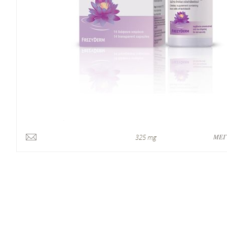
ΜΕΓ
325 mg