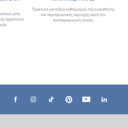
Πρακτικά μαντήλια καθαρισμού της ευαίσθητης
κολπική γέλη
και περιπρωκτικής περιοχής κατά την
π
ής ξηρότητας
αναπαραγωγική ηλικία.
ικία