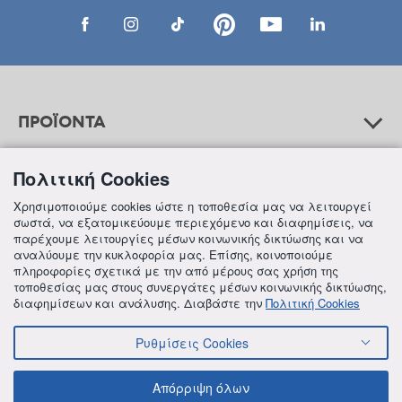
ΠΡΟΪΟΝΤΑ
Πολιτική Cookies
ΒΟΗΘΕΙΑ
Χρησιμοποιούμε cookies ώστε η τοποθεσία μας να λειτουργεί
σωστά, να εξατομικεύουμε περιεχόμενο και διαφημίσεις, να
παρέχουμε λειτουργίες μέσων κοινωνικής δικτύωσης και να
αναλύουμε την κυκλοφορία μας. Επίσης, κοινοποιούμε
ΠΛΗΡΟΦΟΡΙΕΣ
πληροφορίες σχετικά με την από μέρους σας χρήση της
τοποθεσίας μας στους συνεργάτες μέσων κοινωνικής δικτύωσης,
διαφημίσεων και ανάλυσης. Διαβάστε την
Πολιτική Cookies
Ρυθμίσεις Cookies
© 2018 FREZYDERM A.B.Ε.E. ALL RIGHTS RESERVED
ΟΡΟΙ ΚΑΙ ΠΡΟΫΠΟΘΕΣΕΙΣ
ΠΟΛΙΤΙΚΗ ΓΙΑ ΤΟΝ ΑΝΤΑΓΩΝΙΣΜΟ
Απόρριψη όλων
ΠΟΛΙΤΙΚΗ ΕΣΩΤΕΡΙΚΩΝ ΑΝΑΦΟΡΩΝ & ΚΑΤΑΓΓΕΛΙΩΝ (Ν. 4990/22)