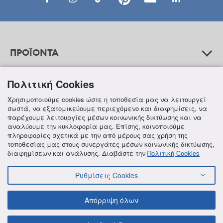
ΠΡΟΪΟΝΤΑ
Πολιτική Cookies
ΒΟΗΘΕΙΑ
Χρησιμοποιούμε cookies ώστε η τοποθεσία μας να λειτουργεί
σωστά, να εξατομικεύουμε περιεχόμενο και διαφημίσεις, να
παρέχουμε λειτουργίες μέσων κοινωνικής δικτύωσης και να
αναλύουμε την κυκλοφορία μας. Επίσης, κοινοποιούμε
ΠΛΗΡΟΦΟΡΙΕΣ
πληροφορίες σχετικά με την από μέρους σας χρήση της
τοποθεσίας μας στους συνεργάτες μέσων κοινωνικής δικτύωσης,
διαφημίσεων και ανάλυσης. Διαβάστε την
Πολιτική Cookies
Ρυθμίσεις Cookies
© 2018 FREZYDERM A.B.Ε.E. ALL RIGHTS RESERVED
ΟΡΟΙ ΚΑΙ ΠΡΟΫΠΟΘΕΣΕΙΣ
ΠΟΛΙΤΙΚΗ ΓΙΑ ΤΟΝ ΑΝΤΑΓΩΝΙΣΜΟ
Απόρριψη όλων
ΠΟΛΙΤΙΚΗ ΕΣΩΤΕΡΙΚΩΝ ΑΝΑΦΟΡΩΝ & ΚΑΤΑΓΓΕΛΙΩΝ (Ν. 4990/22)
ΠΟΛΙΤΙΚΗ ΠΡΟΛΗΨΗΣ ΚΑΙ ΚΑΤΑΠΟΛΕΜΗΣΗΣ ΒΙΑΣ ΚΑΙ ΠΑΡΕΝΟΧΛΗΣΗΣ