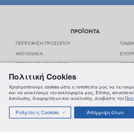
ΠΡΟΪΟΝΤΑ
ΠΕΡΙΠΟΙΗΣΗ ΠΡΟΣΩΠΟΥ
ΠΑΙΔΙ
ΑΝΤΗΛΙΑΚΑ
ΕΓΚΥ
ΠΕΡΙΠΟΙΗΣΗ ΣΩΜΑΤΟΣ
ΠΡΟΣΤ
ΤΣΙΜ
Πολιτική Cookies
ΠΕΡΙΠΟΙΗΣΗ ΜΑΛΛΙΩΝ
ΟΜΟΙ
ΣΤΟΜΑΤΙΚΗ ΥΓΙΕΙΝΗ
Χρησιμοποιούμε cookies ώστε η τοποθεσία μας να λειτου
ΠΕΡΙΠ
και να αναλύουμε την κυκλοφορία μας. Επίσης, κοινοποι
ΑΠΟΣΥΜΦΟΡΗΤΙΚΑ ΜΥΤΗΣ
δικτύωσης, διαφημίσεων και ανάλυσης. Διαβάστε την
Πολι
ΣΥΜΠ
ΦΡΟΝΤΙΔΑ ΜΩΡΟΥ
Ρυθμίσεις Cookies
Απόρριψη όλων
ΠΑΙΔΙΚΗ ΠΕΡΙΠΟΙΗΣΗ