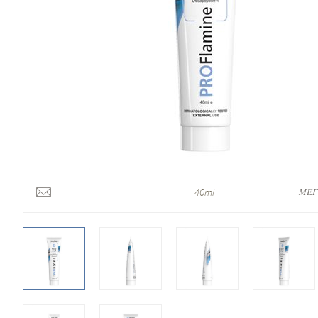
ΜΕΓ
40ml