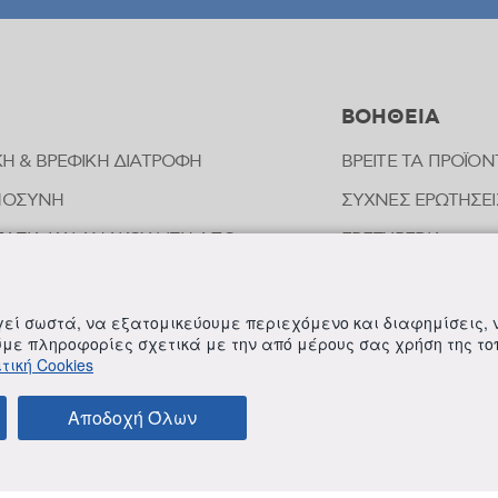
ΒΟΗΘΕΙΑ
ΚΗ & ΒΡΕΦΙΚΗ ΔΙΑΤΡΟΦΗ
ΒΡΕΙΤΕ ΤΑ ΠΡΟΪΟΝ
ΜΟΣΥΝΗ
ΣΥΧΝΕΣ ΕΡΩΤΗΣΕΙ
ΑΣΙΑ ΚΑΙ ΑΝΑΚΟΥΦΙΣΗ ΑΠΟ
FREZYPEDIA
ΠΗΜΑΤΑ ΕΝΤΟΜΩΝ
ΣΤΟΙΧΕΙΑ ΕΠΙΚΟΙ
ΟΠΑΘΗΤΙΚΗ
ργεί σωστά, να εξατομικεύουμε περιεχόμενο και διαφημίσεις,
ΟΙΗΣΗ ΕΥΑΙΣΘΗΤΗΣ ΠΕΡΙΟΧΗΣ
ούμε πληροφορίες σχετικά με την από μέρους σας χρήση της τ
τική Cookies
ΛΗΡΩΜΑΤΑ ΔΙΑΤΡΟΦΗΣ
Αποδοχή Όλων