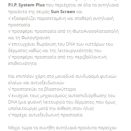
P.I.P. System Plus
που περιέχεται σε όλα τα αντηλιακά
προϊόντα της σειράς
Sun Screen
και
√ εξασφαλίζει παρατεταμένη και σταθερή αντηλιακή
προστασία
√ προσφέρει προστασία από τη ΦωτοΑνοσοΚαταστολή
και τη Φωτογήρανση
√ επιτυγχάνει θωράκιση του DNA των κυττάρων του
δέρματος καθώς και της λειτουργικότητάς του
√ προσφέρει προστασία από την περιβαλλοντική
επιθετικότητα
Και επιπλέον χάρη στο μοναδικό συνδυασμό φυτικών
ελαίων και αντιοξειδωτικών
√ προστατεύει τα βλαστοκύτταρα
√ ενισχύει τους μηχανισμούς αυτοεπιδιόρθωσης του
DNA (μια φυσική λειτουργία του δέρματος, που όμως
υπολειτουργεί μετά την έκθεση στον ήλιο)
√ παρέχει αντιοξειδωτική προστασία
Μέχρι τώρα τα συνήθη αντηλιακά προϊόντα παρείχαν