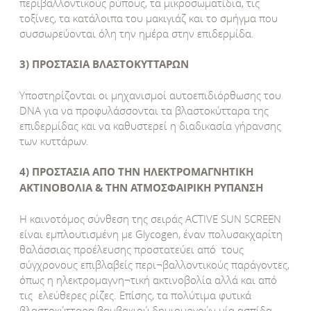
περιβαλλοντικούς ρύπους, τα μικροσωματίδια, τις
τοξίνες, τα κατάλοιπα του μακιγιάζ και το σμήγμα που
συσσωρεύονται όλη την ημέρα στην επιδερμίδα.
3) ΠΡΟΣΤΑΣΙΑ ΒΛΑΣΤΟΚΥΤΤΑΡΩΝ
Υποστηρίζονται οι μηχανισμοί αυτοεπιδιόρθωσης του
DNA για να προφυλάσσονται τα βλαστοκύτταρα της
επιδερμίδας και να καθυστερεί η διαδικασία γήρανσης
των κυττάρων.
4) ΠΡΟΣΤΑΣΙΑ ΑΠΟ ΤΗΝ ΗΛΕΚΤΡΟΜΑΓΝΗΤΙΚΗ
ΑΚΤΙΝΟΒΟΛΙΑ & ΤΗΝ ΑΤΜΟΣΦΑΙΡΙΚΗ ΡΥΠΑΝΣΗ
Η καινοτόμος σύνθεση της σειράς ACTIVE SUN SCREEN
είναι εμπλουτισμένη με Glycogen, έναν πολυσακχαρίτη
θαλάσσιας προέλευσης προστατεύει από τους
σύγχρονους επιβλαβείς περι¬βαλλοντικούς παράγοντες,
όπως η ηλεκτρομαγνη¬τική ακτινοβολία αλλά και από
τις ελεύθερες ρίζες. Επίσης, τα πολύτιμα φυτικά
βλαστοκύτταρα βαμβακιού δημιουργούν μία ασπίδα