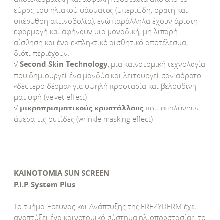
εύρος του ηλιακού φάσματος (υπεριώδη, ορατή και
υπέρυθρη ακτινοβολία), ενώ παράλληλα έχουν άριστη
εφαρμογή και αφήνουν μια μοναδική, μη λιπαρή
αίσθηση και ένα εκπληκτικό αισθητικό αποτέλεσμα,
διότι περιέχουν:
√
Second Skin Technology
, μια καινοτομική τεχνολογία
που δημιουργεί ένα μανδύα και λειτουργεί σαν αόρατο
«δεύτερο δέρμα» για υψηλή προστασία και βελούδινη
ματ υφή (velvet effect)
√
μικροπρισματικούς κρυστάλλους
που απαλύνουν
άμεσα τις ρυτίδες (wrinκle masking effect)
ΚΑΙΝΟΤΟΜΙΑ SUN SCREEN
P.I.P. System Plus
Το τμήμα Έρευνας και Ανάπτυξης της FREZYDERM έχει
αναπτύξει ένα καινοτομικό σύστημα ηλιοπροστασίας, το