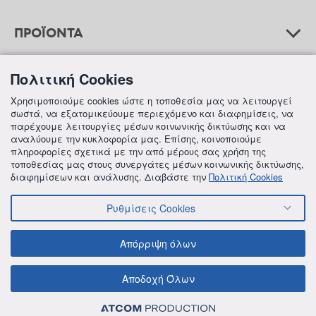
ΠΡΟΪΟΝΤΑ
Πολιτική Cookies
ΒΟΗΘΕΙΑ
Χρησιμοποιούμε cookies ώστε η τοποθεσία μας να λειτουργεί
σωστά, να εξατομικεύουμε περιεχόμενο και διαφημίσεις, να
παρέχουμε λειτουργίες μέσων κοινωνικής δικτύωσης και να
αναλύουμε την κυκλοφορία μας. Επίσης, κοινοποιούμε
ΠΛΗΡΟΦΟΡΙΕΣ
πληροφορίες σχετικά με την από μέρους σας χρήση της
τοποθεσίας μας στους συνεργάτες μέσων κοινωνικής δικτύωσης,
διαφημίσεων και ανάλυσης. Διαβάστε την
Πολιτική Cookies
Ρυθμίσεις Cookies
© 2018 FREZYDERM A.B.Ε.E. ALL RIGHTS RESERVED
ΟΡΟΙ ΚΑΙ ΠΡΟΫΠΟΘΕΣΕΙΣ
ΠΟΛΙΤΙΚΗ ΓΙΑ ΤΟΝ ΑΝΤΑΓΩΝΙΣΜΟ
Απόρριψη όλων
ΠΟΛΙΤΙΚΗ ΕΣΩΤΕΡΙΚΩΝ ΑΝΑΦΟΡΩΝ & ΚΑΤΑΓΓΕΛΙΩΝ (Ν. 4990/22)
ΠΟΛΙΤΙΚΗ ΠΡΟΛΗΨΗΣ ΚΑΙ ΚΑΤΑΠΟΛΕΜΗΣΗΣ ΒΙΑΣ ΚΑΙ ΠΑΡΕΝΟΧΛΗΣΗΣ
ΠΟΛΙΤΙΚΗ ΑΠΟΡΡΗΤΟΥ ΤΗΣ FREZYDERM
ΠΟΛΙΤΙΚΗ ΓΙΑ ΤΑ COOKIES
Αποδοχή Όλων
ΟΙΚΟΝΟΜΙΚΑ ΣΤΟΙΧΕΙΑ ΤΗΣ FREZYDERM