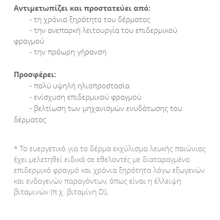
Αντιμετωπίζει και προστατεύει από:
- τη χρόνια ξηρότητα του δέρματος
- την ανεπαρκή λειτουργία του επιδερμικoύ
φραγμού
- την πρόωρη γήρανση
Προσφέρει:
- πολύ υψηλή ηλιοπροστασία
- ενίσχυση επιδερμικού φραγμού
- βελτίωση των μηχανισμών ενυδάτωσης του
δέρματος
* To ευεργετικό για το δέρμα εκχύλισμα λευκής παιώνιας
έχει μελετηθεί ειδικά σε εθελοντές με διαταραγμένο
επιδερμικό φραγμό και χρόνια ξηρότητα λόγω εξωγενών
και ενδογενών παραγόντων, όπως είναι η έλλειψη
βιταμινών (π.χ. βιταμίνη D)
.