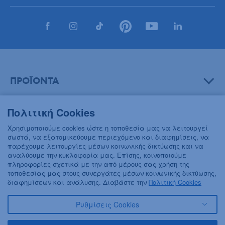
ΠΡΟΪΟΝΤΑ
Πολιτική Cookies
ΒΟΗΘΕΙΑ
Χρησιμοποιούμε cookies ώστε η τοποθεσία μας να λειτουργεί
σωστά, να εξατομικεύουμε περιεχόμενο και διαφημίσεις, να
παρέχουμε λειτουργίες μέσων κοινωνικής δικτύωσης και να
αναλύουμε την κυκλοφορία μας. Επίσης, κοινοποιούμε
ΠΛΗΡΟΦΟΡΙΕΣ
πληροφορίες σχετικά με την από μέρους σας χρήση της
τοποθεσίας μας στους συνεργάτες μέσων κοινωνικής δικτύωσης,
διαφημίσεων και ανάλυσης. Διαβάστε την
Πολιτική Cookies
Ρυθμίσεις Cookies
© 2018 FREZYDERM A.B.Ε.E. ALL RIGHTS RESERVED
ΟΡΟΙ ΚΑΙ ΠΡΟΫΠΟΘΕΣΕΙΣ
ΠΟΛΙΤΙΚΗ ΓΙΑ ΤΟΝ ΑΝΤΑΓΩΝΙΣΜΟ