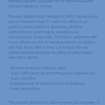
παρασκευάσματα για βρέφη και τα παρασκευάσματα
δεύτερης βρεφικής ηλικίας.
Περιέχει πρεβιοτικούς παράγοντες (GOS), πρωτεΐνες με
χαμηλό ποσοστό άλφα S1- καζεΐνης καθώς και με
μεγάλα μικκύλια καζεΐνης, βιταμίνες, μέταλλα,
υδατάνθρακες, ιχνοστοιχεία, κορεσμένα και
πολυακόρεστα λιπαρά οξέα, DHA (όπως απαιτείται από
τη νομοθεσία για όλα τα παρασκευάσματα για βρέφη)
από λάδι άλγης, ARA, ω-3 και ω-6 λιπαρά οξέα και
υψηλά ποσοστά βραχείας και μέσης αλύσου λιπαρά
οξέα (SCFA, MCFA).
- Με ήπια γεύση και ουδέτερη οσμή
- Χωρίς GMO (γενετικά τροποποιημένους παράγοντες)
- Χωρίς γλουτένη
- Συσκευασμένο σε προστατευτική ατμόσφαιρα
- Χωρίς φοινικέλαιο
*Το μητρικό γάλα είναι η ιδανική τροφή για τα βρέφη. Ο