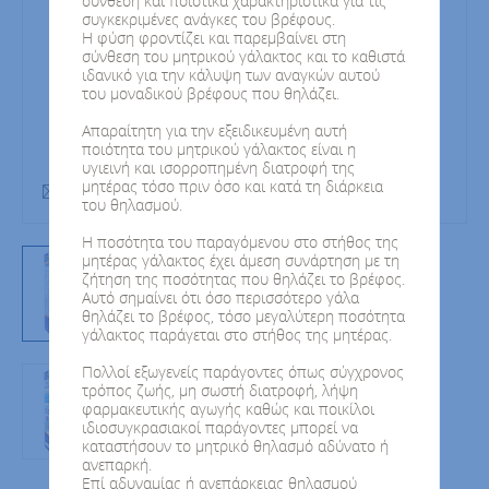
σύνθεση και ποιοτικά χαρακτηριστικά για τις
συγκεκριμένες ανάγκες του βρέφους.
Η φύση φροντίζει και παρεμβαίνει στη
σύνθεση του μητρικού γάλακτος και το καθιστά
ιδανικό για την κάλυψη των αναγκών αυτού
του μοναδικού βρέφους που θηλάζει.
Απαραίτητη για την εξειδικευμένη αυτή
ποιότητα του μητρικού γάλακτος είναι η
υγιεινή και ισορροπημένη διατροφή της
μητέρας τόσο πριν όσο και κατά τη διάρκεια
400gr
του θηλασμού.
Η ποσότητα του παραγόμενου στο στήθος της
μητέρας γάλακτος έχει άμεση συνάρτηση με τη
ζήτηση της ποσότητας που θηλάζει το βρέφος.
Αυτό σημαίνει ότι όσο περισσότερο γάλα
θηλάζει το βρέφος, τόσο μεγαλύτερη ποσότητα
γάλακτος παράγεται στο στήθος της μητέρας.
Πολλοί εξωγενείς παράγοντες όπως σύγχρονος
τρόπος ζωής, μη σωστή διατροφή, λήψη
φαρμακευτικής αγωγής καθώς και ποικίλοι
ιδιοσυγκρασιακοί παράγοντες μπορεί να
καταστήσουν το μητρικό θηλασμό αδύνατο ή
ανεπαρκή.
Επί αδυναμίας ή ανεπάρκειας θηλασμού