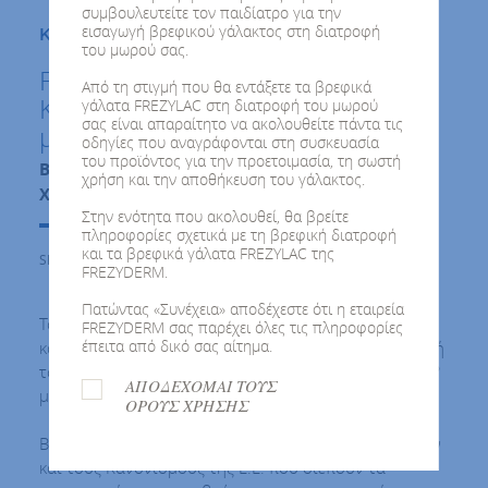
συμβουλευτείτε τον παιδίατρο για την
εισαγωγή βρεφικού γάλακτος στη διατροφή
Κατσικίσιο Βιολογικό Γάλα FREZYLAC
του μωρού σας.
FREZYLAC PLATINUM PLUS 1
Από τη στιγμή που θα εντάξετε τα βρεφικά
Κατσικίσιο Βιολογικό Γάλα έως 6
γάλατα FREZYLAC στη διατροφή του μωρού
σας είναι απαραίτητο να ακολουθείτε πάντα τις
μηνών
οδηγίες που αναγράφονται στη συσκευασία
του προϊόντος για την προετοιμασία, τη σωστή
Βιολογική διατροφή
χρήση και την αποθήκευση του γάλακτος.
Χωρίς γλουτένη
Στην ενότητα που ακολουθεί, θα βρείτε
πληροφορίες σχετικά με τη βρεφική διατροφή
και τα βρεφικά γάλατα FREZYLAC της
SKU : 500154
FREZYDERM.
Πατώντας «Συνέχεια» αποδέχεστε ότι η εταιρεία
Το FREZYLAC PLATINUM PLUS 1 είναι βιολογικό
FREZYDERM σας παρέχει όλες τις πληροφορίες
έπειτα από δικό σας αίτημα.
κατσικίσιο γάλα σε σκόνη, κατάλληλο για τη διατροφή
του τελειόμηνου βρέφους από τη γέννηση έως τον 6°
ΑΠΟΔΕΧΟΜΑΙ ΤΟΥΣ
μήνα.
ΟΡΟΥΣ ΧΡΗΣΗΣ
Βασισμένο στις αρχές της βιολογικής εκτροφής αιγών
και τους Κανονισμούς της Ε.Ε. που διέπουν τα