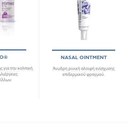
EO®
NASAL OINTMENT
 για την κολπική
Άνυδρη ρινική αλοιφή ενίσχυσης
λιέργειες
επιδερμικού φραγμού.
ίλλων.