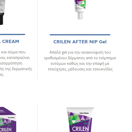
 CREAM
CRILEN AFTER NIP Gel
 και σώμα που
Απαλό gel για την ανακούφιση του
νει, καταπραΰνει
ερεθισμένου δέρματος από το τσίμπημα
εξισορρόπηση
εντόμων καθώς και την επαφή με
ής της δερματικής
τσούχτρες, μέδουσες και τσουκνίδες
ας.