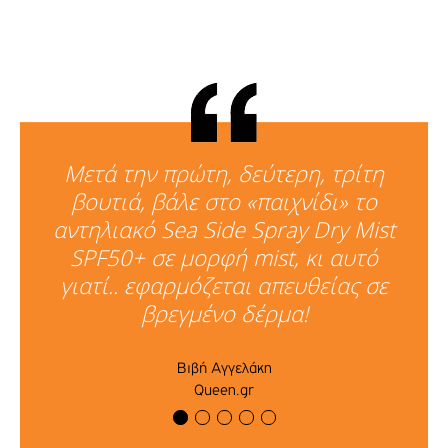
Μετά την πρώτη, δεύτερη, τρίτη
βουτιά, βάλε στο «παιχνίδι» το
αντηλιακό Sea Side Spray Dry Mist
SPF50+ σε μορφή mist, κι αυτό
γιατί.. εφαρμόζεται απευθείας σε
βρεγμένο δέρμα!
Βιβή Αγγελάκη
Queen.gr