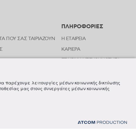
ΠΛΗΡΟΦΟΡΙΕΣ
ΤΑ ΠΟΥ ΣΑΣ ΤΑΙΡΙΑΖΟΥΝ
Η ΕΤΑΙΡΕΙΑ
Σ
ΚΑΡΙΕΡΑ
ΕΤΑΙΡΙΚΗ ΥΠΕΥΘΥΝΟΤΗΤΑ
ΝΩΝΙΑΣ ΤΗΣ FREZYDERM
ΝΕΑ
 να παρέχουμε λειτουργίες μέσων κοινωνικής δικτύωσης
οποθεσίας μας στους συνεργάτες μέσων κοινωνικής
ΙΚΩΝ ΑΝΑΦΟΡΩΝ & ΚΑΤΑΓΓΕΛΙΩΝ (Ν. 4990/22)