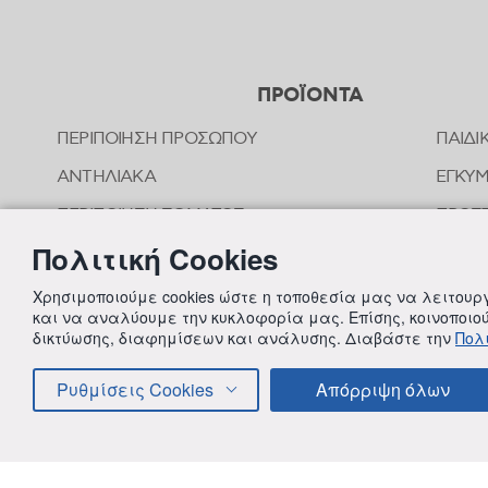
ΠΡΟΪΟΝΤΑ
ΠΕΡΙΠΟΙΗΣΗ ΠΡΟΣΩΠΟΥ
ΠΑΙΔΙ
ΑΝΤΗΛΙΑΚΑ
ΕΓΚΥ
ΠΕΡΙΠΟΙΗΣΗ ΣΩΜΑΤΟΣ
ΠΡΟΣΤ
ΤΣΙΜ
Πολιτική Cookies
ΠΕΡΙΠΟΙΗΣΗ ΜΑΛΛΙΩΝ
ΟΜΟΙ
ΣΤΟΜΑΤΙΚΗ ΥΓΙΕΙΝΗ
Χρησιμοποιούμε cookies ώστε η τοποθεσία μας να λειτου
ΠΕΡΙΠ
και να αναλύουμε την κυκλοφορία μας. Επίσης, κοινοποι
ΑΠΟΣΥΜΦΟΡΗΤΙΚΑ ΜΥΤΗΣ
δικτύωσης, διαφημίσεων και ανάλυσης. Διαβάστε την
Πολι
ΣΥΜΠ
ΦΡΟΝΤΙΔΑ ΜΩΡΟΥ
Ρυθμίσεις Cookies
Απόρριψη όλων
ΠΑΙΔΙΚΗ ΠΕΡΙΠΟΙΗΣΗ
© 2018 FREZYDERM A.B.Ε.E. ALL RIGHTS RESERVED
ΟΡΟΙ 