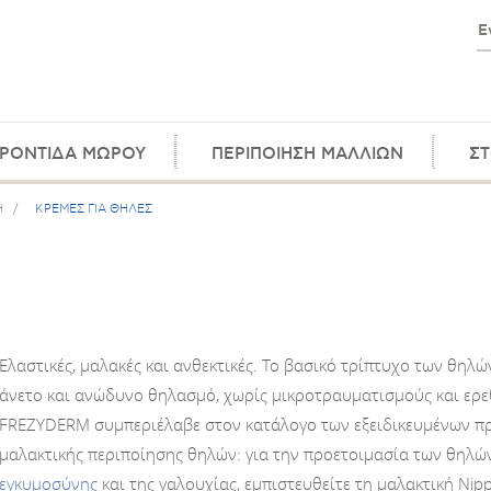
ΡΟΝΤΙΔΑ ΜΩΡΟΥ
ΠΕΡΙΠΟΙΗΣΗ ΜΑΛΛΙΩΝ
ΣΤ
Η
/
ΚΡΕΜΕΣ ΓΙΑ ΘΗΛΕΣ
Ελαστικές, μαλακές και ανθεκτικές. Το βασικό τρίπτυχο των θηλ
άνετο και ανώδυνο θηλασμό, χωρίς μικροτραυματισμούς και ερεθι
FREZYDERM συμπεριέλαβε στον κατάλογο των εξειδικευμένων προ
μαλακτικής περιποίησης θηλών: για την προετοιμασία των θηλών
εγκυμοσύνης
και της γαλουχίας, εμπιστευθείτε τη μαλακτική Nip