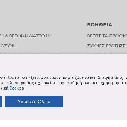
ΒΟΗΘΕΙΑ
ΚΗ & ΒΡΕΦΙΚΗ ΔΙΑΤΡΟΦΗ
ΒΡΕΙΤΕ ΤΑ ΠΡΟΪΟΝ
ΜΟΣΥΝΗ
ΣΥΧΝΕΣ ΕΡΩΤΗΣΕΙ
ΑΣΙΑ ΚΑΙ ΑΝΑΚΟΥΦΙΣΗ ΑΠΟ
FREZYPEDIA
ΠΗΜΑΤΑ ΕΝΤΟΜΩΝ
ΣΤΟΙΧΕΙΑ ΕΠΙΚΟΙ
ΟΠΑΘΗΤΙΚΗ
ργεί σωστά, να εξατομικεύουμε περιεχόμενο και διαφημίσεις,
ΟΙΗΣΗ ΕΥΑΙΣΘΗΤΗΣ ΠΕΡΙΟΧΗΣ
ούμε πληροφορίες σχετικά με την από μέρους σας χρήση της τ
τική Cookies
ΛΗΡΩΜΑΤΑ ΔΙΑΤΡΟΦΗΣ
Αποδοχή Όλων
ΚΑΙ ΠΡΟΫΠΟΘΕΣΕΙΣ
ΠΟΛΙΤΙΚΗ ΓΙΑ ΤΟΝ ΑΝΤΑΓΩΝΙΣΜΟ
ΠΟΛΙΤΙΚΗ ΕΣΩΤΕΡ