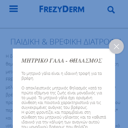
ΠΑΙΔΙΚΗ & ΒΡΕΦΙΚΗ ΔΙΑΤΡΟΦΗ
Η διατροφή στη βρεφική και παιδική ηλικία θέτει τα
ΜΗΤΡΙΚΟ ΓΑΛΑ - ΘΗΛΑΣΜΟΣ
θεμέλια για μία υγιή ανάπτυξη και μία καλή υγεία και στη
μετέπειτα ενήλικη ζωή. Στις ολοκληρωμένες σειρές της
Το μητρικό γάλα είναι η ιδανική τροφή για τα
βρέφη.
FREZYDERM θα βρείτε μία πλήρη γκάμα ειδικά
μελετημένων διατροφικών προτάσεων για το μενού του
Ο αποκλειστικός μητρικός θηλασμός κατά το
πρώτο εξάμηνο της ζωής είναι μοναδικός για
βρέφους, του νήπιου και του παιδιού. Ανακαλύψτε
το μωρό. Το μητρικό γάλα έχει ορισμένη
προϊόντα βρεφικής διατροφής και παιδική διατροφής που
σύνθεση και ποιοτικά χαρακτηριστικά για τις
συγκεκριμένες ανάγκες του βρέφους.
περιλαμβάνουν: αγελαδινό ή κατσικίσιο βιολογικό γάλα*
Η φύση φροντίζει και παρεμβαίνει στη
σύνθεση του μητρικού γάλακτος και το καθιστά
και αγελαδινό γάλα*, διαιτητικά τρόφιμα για ειδικούς
ιδανικό για την κάλυψη των αναγκών αυτού
ιατρικούς σκοπούς,
βιολογικές βρεφικές κρέμες
, βιολογικό
του μοναδικού βρέφους που θηλάζει.