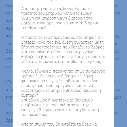
τραχανά ολικής άλεσης σε 4 μοναδικές γεύσεις καθώς και
Απαραίτητη για την εξειδικευμένη αυτή
το βιολογικό χαμομήλι για βρέφη και παιδιά με ευεργετική
ποιότητα του μητρικού γάλακτος είναι η
υγιεινή και ισορροπημένη διατροφή της
δράση στον οργανισμό και την καλή υγεία τους. Δώστε
μητέρας τόσο πριν όσο και κατά τη διάρκεια
του θηλασμού.
προστιθέμενη αξία στα γεύματα του μωρού και του
παιδιού με εξειδικευμένες προτάσεις βρεφικής διατροφής
Η ποσότητα του παραγόμενου στο στήθος της
μητέρας γάλακτος έχει άμεση συνάρτηση με τη
και με λύσεις παιδικής διατροφής ειδικά σχεδιασμένες με
ζήτηση της ποσότητας που θηλάζει το βρέφος.
βάση τις απαιτητικές και ιδιαίτερες ανάγκες των γευμάτων
Αυτό σημαίνει ότι όσο περισσότερο γάλα
θηλάζει το βρέφος, τόσο μεγαλύτερη ποσότητα
τους. Δημιουργήστε το κατάλληλο γεύμα για το βρέφος και
γάλακτος παράγεται στο στήθος της μητέρας.
το παιδί πάντα κατόπιν συμβουλής του παιδίατρου σας.
Πολλοί εξωγενείς παράγοντες όπως σύγχρονος
τρόπος ζωής, μη σωστή διατροφή, λήψη
φαρμακευτικής αγωγής καθώς και ποικίλοι
*Το μητρικό γάλα είναι η ιδανική τροφή για τα βρέφη. Ο
ιδιοσυγκρασιακοί παράγοντες μπορεί να
αποκλειστικός μητρικός θηλασμός κατά το πρώτο εξάμηνο
καταστήσουν το μητρικό θηλασμό αδύνατο ή
ανεπαρκή.
της ζωής είναι ιδανικός για το μωρό σας. Όταν ο θηλασμός
Επί αδυναμίας ή ανεπάρκειας θηλασμού
είναι αδύνατος ή δεν επαρκεί συμβουλευτείτε τον
συμβουλευτείτε τον παιδίατρο για την
εισαγωγή βρεφικού γάλακτος στη διατροφή
παιδίατρο για την εισαγωγή στη διατροφή του μωρού σας
του μωρού σας.
βρεφικού γάλακτος. Η έναρξη διατροφής με μπιμπερό
Από τη στιγμή που θα εντάξετε τα βρεφικά