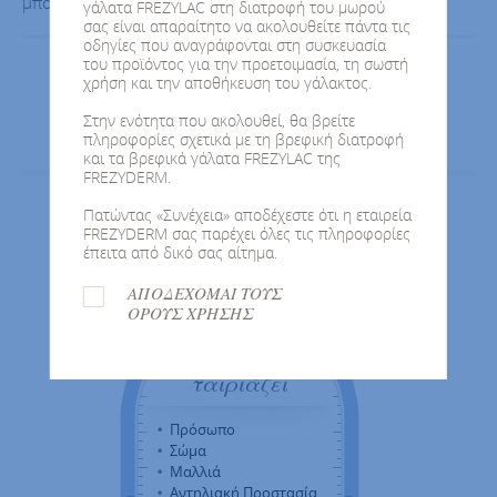
μπορεί να έχει αρνητικές επιπτώσεις στον θηλασμό.
γάλατα FREZYLAC στη διατροφή του μωρού
σας είναι απαραίτητο να ακολουθείτε πάντα τις
οδηγίες που αναγράφονται στη συσκευασία
του προϊόντος για την προετοιμασία, τη σωστή
χρήση και την αποθήκευση του γάλακτος.
1
2
3
Στην ενότητα που ακολουθεί, θα βρείτε
πληροφορίες σχετικά με τη βρεφική διατροφή
και τα βρεφικά γάλατα FREZYLAC της
FREZYDERM.
Πατώντας «Συνέχεια» αποδέχεστε ότι η εταιρεία
FREZYDERM σας παρέχει όλες τις πληροφορίες
1
2
3
έπειτα από δικό σας αίτημα.
ΑΠΟΔΕΧΟΜΑΙ ΤΟΥΣ
ΟΡΟΥΣ ΧΡΗΣΗΣ
Βρείτε τι σας
ταιριάζει
Πρόσωπο
Σώμα
Μαλλιά
Αντηλιακή Προστασία