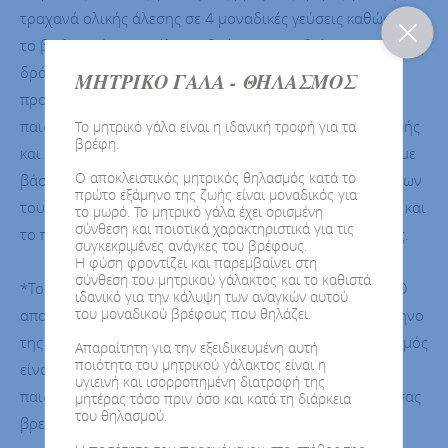
τραχανά ολικής άλεσης σε 4 μοναδικές γεύσεις καθώς και
το βιολογικό χαμομήλι για βρέφη και παιδιά με ευεργετική
δράση στον οργανισμό και την καλή υγεία τους. Δώστε
ΜΗΤΡΙΚΟ ΓΑΛΑ - ΘΗΛΑΣΜΟΣ
προστιθέμενη αξία στα γεύματα του μωρού και του
παιδιού με εξειδικευμένες προτάσεις βρεφικής διατροφής
Το μητρικό γάλα είναι η ιδανική τροφή για τα
βρέφη.
και με λύσεις παιδικής διατροφής ειδικά σχεδιασμένες με
Ο αποκλειστικός μητρικός θηλασμός κατά το
βάση τις απαιτητικές και ιδιαίτερες ανάγκες των γευμάτων
πρώτο εξάμηνο της ζωής είναι μοναδικός για
τους. Δημιουργήστε το κατάλληλο γεύμα για το βρέφος και
το μωρό. Το μητρικό γάλα έχει ορισμένη
σύνθεση και ποιοτικά χαρακτηριστικά για τις
το παιδί πάντα κατόπιν συμβουλής του παιδίατρου σας.
συγκεκριμένες ανάγκες του βρέφους.
Η φύση φροντίζει και παρεμβαίνει στη
σύνθεση του μητρικού γάλακτος και το καθιστά
*Το μητρικό γάλα είναι η ιδανική τροφή για τα βρέφη. Ο
ιδανικό για την κάλυψη των αναγκών αυτού
του μοναδικού βρέφους που θηλάζει.
αποκλειστικός μητρικός θηλασμός κατά το πρώτο εξάμηνο
της ζωής είναι ιδανικός για το μωρό σας. Όταν ο θηλασμός
Απαραίτητη για την εξειδικευμένη αυτή
ποιότητα του μητρικού γάλακτος είναι η
είναι αδύνατος ή δεν επαρκεί συμβουλευτείτε τον
υγιεινή και ισορροπημένη διατροφή της
παιδίατρο για την εισαγωγή στη διατροφή του μωρού σας
μητέρας τόσο πριν όσο και κατά τη διάρκεια
του θηλασμού.
βρεφικού γάλακτος. Η έναρξη διατροφής με μπιμπερό