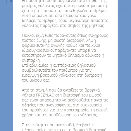
μπορεί να έχει αρνητικές επιπτώσεις στον θηλασμό.
Η ποσότητα του παραγόμενου στο στήθος της
μητέρας γάλακτος έχει άμεση συνάρτηση με τη
ζήτηση της ποσότητας που θηλάζει το βρέφος.
Αυτό σημαίνει ότι όσο περισσότερο γάλα
θηλάζει το βρέφος, τόσο μεγαλύτερη ποσότητα
γάλακτος παράγεται στο στήθος της μητέρας.
1
2
3
Πολλοί εξωγενείς παράγοντες όπως σύγχρονος
τρόπος ζωής, μη σωστή διατροφή, λήψη
φαρμακευτικής αγωγής καθώς και ποικίλοι
ιδιοσυγκρασιακοί παράγοντες μπορεί να
καταστήσουν το μητρικό θηλασμό αδύνατο ή
ανεπαρκή.
Επί αδυναμίας ή ανεπάρκειας θηλασμού
συμβουλευτείτε τον παιδίατρο για την
εισαγωγή βρεφικού γάλακτος στη διατροφή
του μωρού σας.
Από τη στιγμή που θα εντάξετε τα βρεφικά
γάλατα FREZYLAC στη διατροφή του μωρού
σας είναι απαραίτητο να ακολουθείτε πάντα τις
οδηγίες που αναγράφονται στη συσκευασία
του προϊόντος για την προετοιμασία, τη σωστή
χρήση και την αποθήκευση του γάλακτος.
Στην ενότητα που ακολουθεί, θα βρείτε
πληροφορίες σχετικά με τη βρεφική διατροφή