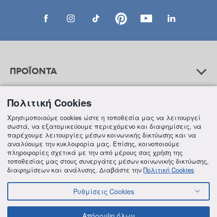
ΠΡΟΪΟΝΤΑ
Πολιτική Cookies
ΒΟΗΘΕΙΑ
Χρησιμοποιούμε cookies ώστε η τοποθεσία μας να λειτουργεί
σωστά, να εξατομικεύουμε περιεχόμενο και διαφημίσεις, να
παρέχουμε λειτουργίες μέσων κοινωνικής δικτύωσης και να
αναλύουμε την κυκλοφορία μας. Επίσης, κοινοποιούμε
ΠΛΗΡΟΦΟΡΙΕΣ
πληροφορίες σχετικά με την από μέρους σας χρήση της
τοποθεσίας μας στους συνεργάτες μέσων κοινωνικής δικτύωσης,
διαφημίσεων και ανάλυσης. Διαβάστε την
Πολιτική Cookies
Ρυθμίσεις Cookies
© 2018 FREZYDERM A.B.Ε.E. ALL RIGHTS RESERVED
ΟΡΟΙ ΚΑΙ ΠΡΟΫΠΟΘΕΣΕΙΣ
ΠΟΛΙΤΙΚΗ ΓΙΑ ΤΟΝ ΑΝΤΑΓΩΝΙΣΜΟ
Απόρριψη όλων