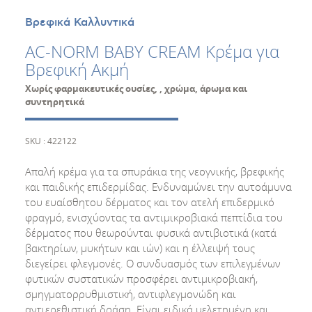
Βρεφικά Καλλυντικά
AC-NORM BABY CREAM Κρέμα για
Βρεφική Ακμή
Χωρίς φαρμακευτικές ουσίες, , χρώμα, άρωμα και
συντηρητικά
SKU : 422122
Απαλή κρέμα για τα σπυράκια της νεογνικής, βρεφικής
και παιδικής επιδερμίδας. Ενδυναμώνει την αυτοάμυνα
του ευαίσθητου δέρματος και τον ατελή επιδερμικό
φραγμό, ενισχύοντας τα αντιμικροβιακά πεπτίδια του
δέρματος που θεωρούνται φυσικά αντιβιοτικά (κατά
βακτηρίων, μυκήτων και ιών) και η έλλειψή τους
διεγείρει φλεγμονές. Ο συνδυασμός των επιλεγμένων
φυτικών συστατικών προσφέρει αντιμικροβιακή,
σμηγματορρυθμιστική, αντιφλεγμονώδη και
αντιερεθιστική δράση. Είναι ειδικά μελετημένη και