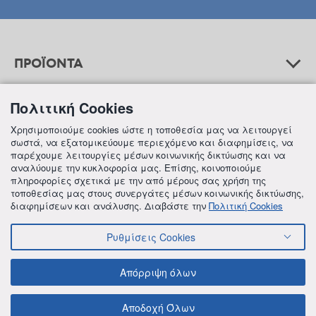
ΠΡΟΪΟΝΤΑ
Πολιτική Cookies
ΒΟΗΘΕΙΑ
Χρησιμοποιούμε cookies ώστε η τοποθεσία μας να λειτουργεί
σωστά, να εξατομικεύουμε περιεχόμενο και διαφημίσεις, να
παρέχουμε λειτουργίες μέσων κοινωνικής δικτύωσης και να
αναλύουμε την κυκλοφορία μας. Επίσης, κοινοποιούμε
ΠΛΗΡΟΦΟΡΙΕΣ
πληροφορίες σχετικά με την από μέρους σας χρήση της
τοποθεσίας μας στους συνεργάτες μέσων κοινωνικής δικτύωσης,
διαφημίσεων και ανάλυσης. Διαβάστε την
Πολιτική Cookies
Ρυθμίσεις Cookies
© 2018 FREZYDERM A.B.Ε.E. ALL RIGHTS RESERVED
ΟΡΟΙ ΚΑΙ ΠΡΟΫΠΟΘΕΣΕΙΣ
ΠΟΛΙΤΙΚΗ ΓΙΑ ΤΟΝ ΑΝΤΑΓΩΝΙΣΜΟ
Απόρριψη όλων
ΠΟΛΙΤΙΚΗ ΕΣΩΤΕΡΙΚΩΝ ΑΝΑΦΟΡΩΝ & ΚΑΤΑΓΓΕΛΙΩΝ (Ν. 4990/22)
ΠΟΛΙΤΙΚΗ ΠΡΟΛΗΨΗΣ ΚΑΙ ΚΑΤΑΠΟΛΕΜΗΣΗΣ ΒΙΑΣ ΚΑΙ ΠΑΡΕΝΟΧΛΗΣΗΣ
Αποδοχή Όλων
ΠΟΛΙΤΙΚΗ ΑΠΟΡΡΗΤΟΥ ΤΗΣ FREZYDERM
ΠΟΛΙΤΙΚΗ ΓΙΑ ΤΑ COOKIES