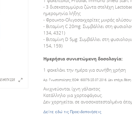
1 φακελίσκος Prodilac Immuno Shield Start π
- 3 δισεκατομμύρια ζώντα στελέχη Lactobaci
ημερομηνία λήξης
- Φρουκτο-Ολιγοσακχαρίτες μικράς αλύσου 
- Βιταμίνη C 20mg: Συμβάλλει στη φυσιολο
134, 4321)
- Βιταμίνη D 5μg: Συμβάλλει στη φυσιολογ
154, 159)
Ημερήσια συνιστώμενη δοσολογία:
1 φακελάκι την ημέρα για συνήθη χρήση
ΕΘΥΝΣΗ
Αρ. Γνωστοποίησης ΕΟΦ: 60075/28.07.2016. Δεν επέχει θέση 
Ανιχνεύονται ίχνη γάλακτος
Κατάλληλο για χορτοφάγους.
Δεν χορηγείται σε ανοσοκατεσταλμένα άτο
Δείτε εδώ τις Προειδοποιήσεις