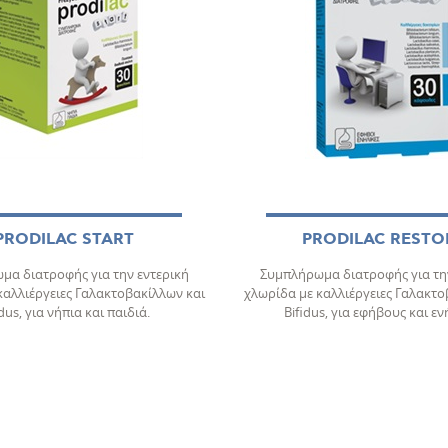
PRODILAC START
PRODILAC RESTO
μα διατροφής για την εντερική
Συμπλήρωμα διατροφής για την
καλλιέργειες Γαλακτοβακίλλων και
χλωρίδα με καλλιέργειες Γαλακτο
idus, για νήπια και παιδιά.
Bifidus, για εφήβους και εν