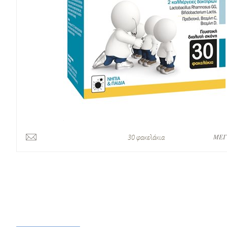
ΜΕΓ
30 φακελάκια