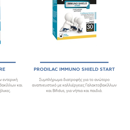
RE
PRODILAC IMMUNO SHIELD START
 εντερική
Συμπλήρωμα διατροφής για το ανώτερο
βακίλλων και
αναπνευστικό με καλλιέργειες Γαλακτοβακίλλων
ήλικες.
και Bifidus, για νήπια και παιδιά.