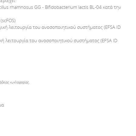
εριέχει:
llus rhamnosus GG - Bifidobacterium lactis BL-04 κατά την
(scFOS)
γική λειτουργία του ανοσοποιητικού συστήματος (EFSA ID
ική λειτουργία του ανοσοποιητικού συστήματος (EFSA ID
άδειας κυκλοφορίας.
μα