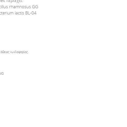
lt περιέχει:
cillus rhamnosus GG
terium lactis BL-04
 άδειας κυκλοφορίας.
μα