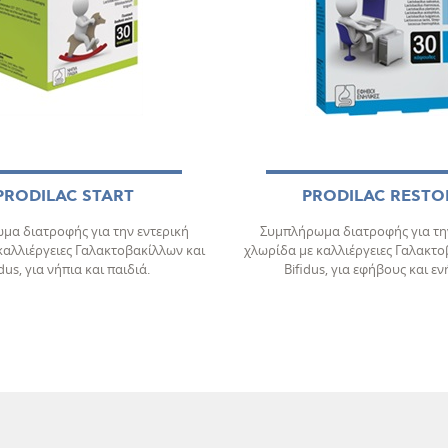
PRODILAC START
PRODILAC RESTO
μα διατροφής για την εντερική
Συμπλήρωμα διατροφής για την
καλλιέργειες Γαλακτοβακίλλων και
χλωρίδα με καλλιέργειες Γαλακτο
idus, για νήπια και παιδιά.
Bifidus, για εφήβους και εν