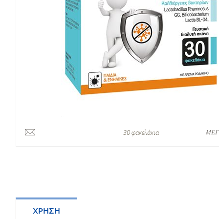
ΜΕΓ
30 φακελάκια
ΧΡΗΣΗ