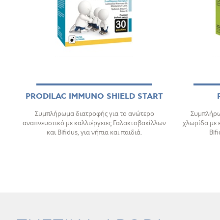
PRODILAC IMMUNO SHIELD START
Συμπλήρωμα διατροφής για το ανώτερο
Συμπλήρω
αναπνευστικό με καλλιέργειες Γαλακτοβακίλλων
χλωρίδα με 
και Bifidus, για νήπια και παιδιά.
Bif