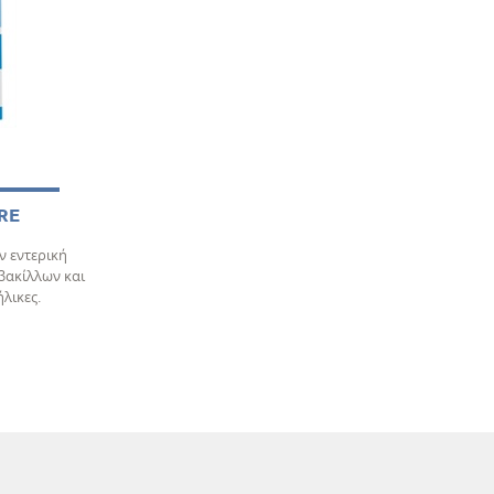
RE
 εντερική
βακίλλων και
ήλικες.