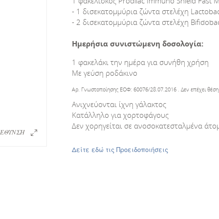
1 φακελίσκος Prodilac Immuno Shield Fast Me
- 1 δισεκατομμύρια ζώντα στελέχη Lactoba
- 2 δισεκατομμύρια ζώντα στελέχη Bifidobac
Ημερήσια συνιστώμενη δοσολογία:
1 φακελάκι την ημέρα για συνήθη χρήση
Με γεύση ροδάκινο
Αρ. Γνωστοποίησης ΕΟΦ: 60076/28.07.2016 . Δεν επέχει θέση
Ανιχνεύονται ίχνη γάλακτος
Κατάλληλο για χορτοφάγους
Δεν χορηγείται σε ανοσοκατεσταλμένα άτο
ΕΘΥΝΣΗ
Δείτε εδώ τις Προειδοποιήσεις