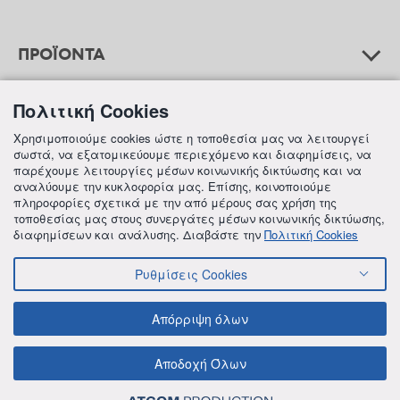
ΠΡΟΪΟΝΤΑ
Πολιτική Cookies
ΒΟΗΘΕΙΑ
Χρησιμοποιούμε cookies ώστε η τοποθεσία μας να λειτουργεί
σωστά, να εξατομικεύουμε περιεχόμενο και διαφημίσεις, να
παρέχουμε λειτουργίες μέσων κοινωνικής δικτύωσης και να
αναλύουμε την κυκλοφορία μας. Επίσης, κοινοποιούμε
ΠΛΗΡΟΦΟΡΙΕΣ
πληροφορίες σχετικά με την από μέρους σας χρήση της
τοποθεσίας μας στους συνεργάτες μέσων κοινωνικής δικτύωσης,
διαφημίσεων και ανάλυσης. Διαβάστε την
Πολιτική Cookies
Ρυθμίσεις Cookies
© 2018 FREZYDERM A.B.Ε.E. ALL RIGHTS RESERVED
ΟΡΟΙ ΚΑΙ ΠΡΟΫΠΟΘΕΣΕΙΣ
ΠΟΛΙΤΙΚΗ ΓΙΑ ΤΟΝ ΑΝΤΑΓΩΝΙΣΜΟ
Απόρριψη όλων
ΠΟΛΙΤΙΚΗ ΕΣΩΤΕΡΙΚΩΝ ΑΝΑΦΟΡΩΝ & ΚΑΤΑΓΓΕΛΙΩΝ (Ν. 4990/22)
ΠΟΛΙΤΙΚΗ ΠΡΟΛΗΨΗΣ ΚΑΙ ΚΑΤΑΠΟΛΕΜΗΣΗΣ ΒΙΑΣ ΚΑΙ ΠΑΡΕΝΟΧΛΗΣΗΣ
Αποδοχή Όλων
ΠΟΛΙΤΙΚΗ ΑΠΟΡΡΗΤΟΥ ΤΗΣ FREZYDERM
ΠΟΛΙΤΙΚΗ ΓΙΑ ΤΑ COOKIES
ΟΙΚΟΝΟΜΙΚΑ ΣΤΟΙΧΕΙΑ ΤΗΣ FREZYDERM