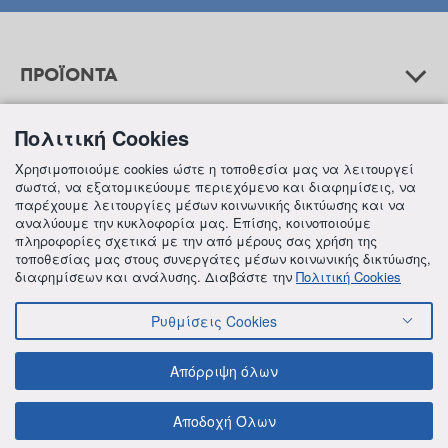
ΠΡΟΪΟΝΤΑ
Πολιτική Cookies
ΒΟΗΘΕΙΑ
Χρησιμοποιούμε cookies ώστε η τοποθεσία μας να λειτουργεί
σωστά, να εξατομικεύουμε περιεχόμενο και διαφημίσεις, να
παρέχουμε λειτουργίες μέσων κοινωνικής δικτύωσης και να
αναλύουμε την κυκλοφορία μας. Επίσης, κοινοποιούμε
ΠΛΗΡΟΦΟΡΙΕΣ
πληροφορίες σχετικά με την από μέρους σας χρήση της
τοποθεσίας μας στους συνεργάτες μέσων κοινωνικής δικτύωσης,
διαφημίσεων και ανάλυσης. Διαβάστε την
Πολιτική Cookies
Ρυθμίσεις Cookies
© 2018 FREZYDERM A.B.Ε.E. ALL RIGHTS RESERVED
ΟΡΟΙ ΚΑΙ ΠΡΟΫΠΟΘΕΣΕΙΣ
ΠΟΛΙΤΙΚΗ ΓΙΑ ΤΟΝ ΑΝΤΑΓΩΝΙΣΜΟ
Απόρριψη όλων
ΠΟΛΙΤΙΚΗ ΕΣΩΤΕΡΙΚΩΝ ΑΝΑΦΟΡΩΝ & ΚΑΤΑΓΓΕΛΙΩΝ (Ν. 4990/22)
ΠΟΛΙΤΙΚΗ ΠΡΟΛΗΨΗΣ ΚΑΙ ΚΑΤΑΠΟΛΕΜΗΣΗΣ ΒΙΑΣ ΚΑΙ ΠΑΡΕΝΟΧΛΗΣΗΣ
Αποδοχή Όλων
ΠΟΛΙΤΙΚΗ ΑΠΟΡΡΗΤΟΥ ΤΗΣ FREZYDERM
ΠΟΛΙΤΙΚΗ ΓΙΑ ΤΑ COOKIES
ΟΙΚΟΝΟΜΙΚΑ ΣΤΟΙΧΕΙΑ ΤΗΣ FREZYDERM