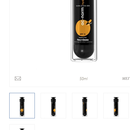
ΜΕΓ
50ml